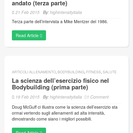
andato (terza parte)
21 Feb 2015
By:
highintensityitalia
Terza parte dell’intervista a Mike Mentzer del 1986.
Read Article
ARTICOLI ALLENAMENTO
,
BODYBUILDING
,
FITNESS
,
SALUTE
La scienza dell’esercizio fisico nel
Bodybuilding (prima parte)
19 Feb 2015
By:
highintensityitalia
1 Comment
Doug McGuff ci illustra come la scienza dell’esercizio sta
ormai vertendo sugli allenamenti ad alta intensità,
dimostrando come siano i migliori possibili.
Read Article