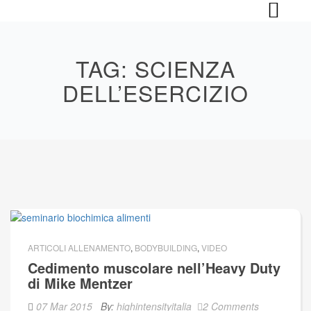
Skip
to
content
TAG:
SCIENZA
DELL’ESERCIZIO
ARTICOLI ALLENAMENTO
,
BODYBUILDING
,
VIDEO
Cedimento muscolare nell’Heavy Duty
di Mike Mentzer
07 Mar 2015
By:
highintensityitalia
2 Comments