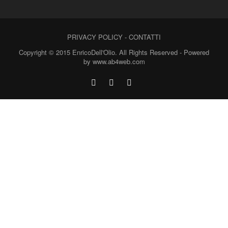
PRIVACY POLICY
-
CONTATTI
Copyright © 2015 EnricoDell'Olio. All Rights Reserved - Powered
by www.ab4web.com