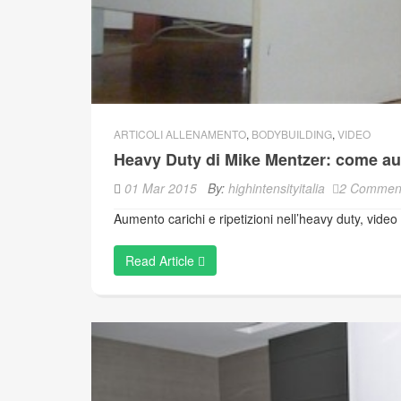
ARTICOLI ALLENAMENTO
,
BODYBUILDING
,
VIDEO
Heavy Duty di Mike Mentzer: come aume
01 Mar 2015
By:
highintensityitalia
2 Commen
Aumento carichi e ripetizioni nell’heavy duty, video 
Read Article