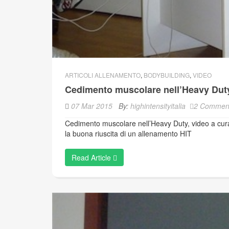
ARTICOLI ALLENAMENTO
,
BODYBUILDING
,
VIDEO
Cedimento muscolare nell’Heavy Duty
07 Mar 2015
By:
highintensityitalia
2 Commen
Cedimento muscolare nell’Heavy Duty, video a cura d
la buona riuscita di un allenamento HIT
Read Article