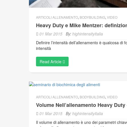
ARTICOLI ALLENAMENTO
,
BODYBUILDING
,
VIDEO
Heavy Duty e Mike Mentzer: definizion
01 Mar 2015
By:
highintensityitalia
Definire l’intensità dell’allenamento è qualcosa di 
intensità
Read Article
ARTICOLI ALLENAMENTO
,
BODYBUILDING
,
VIDEO
Volume Nell’allenamento Heavy Duty 
01 Mar 2015
By:
highintensityitalia
Il volume di allenamento è uno dei parametri chiave