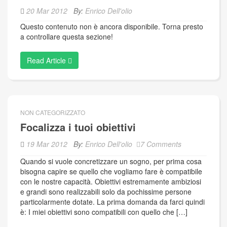
20 Mar 2012
By:
Enrico Dell'olio
Questo contenuto non è ancora disponibile. Torna presto
a controllare questa sezione!
Read Article
NON CATEGORIZZATO
Focalizza i tuoi obiettivi
19 Mar 2012
By:
Enrico Dell'olio
7 Comments
Quando si vuole concretizzare un sogno, per prima cosa
bisogna capire se quello che vogliamo fare è compatibile
con le nostre capacità. Obiettivi estremamente ambiziosi
e grandi sono realizzabili solo da pochissime persone
particolarmente dotate. La prima domanda da farci quindi
è: I miei obiettivi sono compatibili con quello che […]