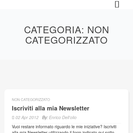
Skip
to
content
CATEGORIA:
NON
CATEGORIZZATO
NON CATEGORIZZATO
Iscriviti alla mia Newsletter
02 Apr 2012
By:
Enrico Dell'olio
Vuoi restare informato riguardo le mie iniziative? Iscriviti
alla mia Newsletter utilizzando il form indicato qui sotto.