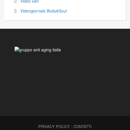
Video vari
Videogiornale Body&Soul
PRIVACY POLICY
-
CONTATTI