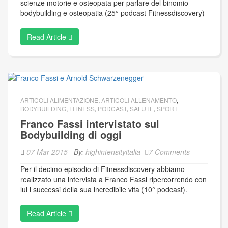
scienze motorie e osteopata per parlare del binomio
bodybuilding e osteopatia (25° podcast Fitnessdiscovery)
Read Article
ARTICOLI ALIMENTAZIONE
,
ARTICOLI ALLENAMENTO
,
BODYBUILDING
,
FITNESS
,
PODCAST
,
SALUTE
,
SPORT
Franco Fassi intervistato sul
Bodybuilding di oggi
07 Mar 2015
By:
highintensityitalia
7 Comments
Per il decimo episodio di Fitnessdiscovery abbiamo
realizzato una intervista a Franco Fassi ripercorrendo con
lui i successi della sua incredibile vita (10° podcast).
Read Article