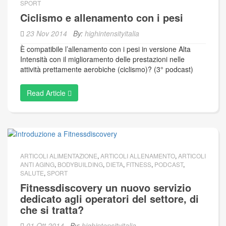
SPORT
Ciclismo e allenamento con i pesi
23 Nov 2014
By:
highintensityitalia
È compatibile l’allenamento con i pesi in versione Alta
Intensità con il miglioramento delle prestazioni nelle
attività prettamente aerobiche (ciclismo)? (3° podcast)
Read Article
ARTICOLI ALIMENTAZIONE
,
ARTICOLI ALLENAMENTO
,
ARTICOLI
ANTI AGING
,
BODYBUILDING
,
DIETA
,
FITNESS
,
PODCAST
,
SALUTE
,
SPORT
Fitnessdiscovery un nuovo servizio
dedicato agli operatori del settore, di
che si tratta?
01 Ott 2014
By:
highintensityitalia