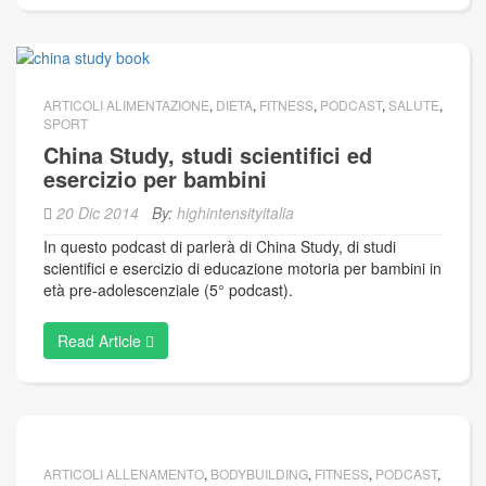
ARTICOLI ALIMENTAZIONE
,
DIETA
,
FITNESS
,
PODCAST
,
SALUTE
,
SPORT
China Study, studi scientifici ed
esercizio per bambini
20 Dic 2014
By:
highintensityitalia
In questo podcast di parlerà di China Study, di studi
scientifici e esercizio di educazione motoria per bambini in
età pre-adolescenziale (5° podcast).
Read Article
ARTICOLI ALLENAMENTO
,
BODYBUILDING
,
FITNESS
,
PODCAST
,