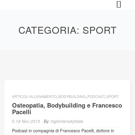
Skip
to
content
CATEGORIA:
SPORT
ARTICOLI ALLENAMENTO
,
BODYBUILDING
,
PODCAST
,
SPORT
Osteopatia, Bodybuilding e Francesco
Pacelli
18 Nov 2015
By:
highintensityitalia
Podcast in compagnia di Francesco Pacelli, dottore in