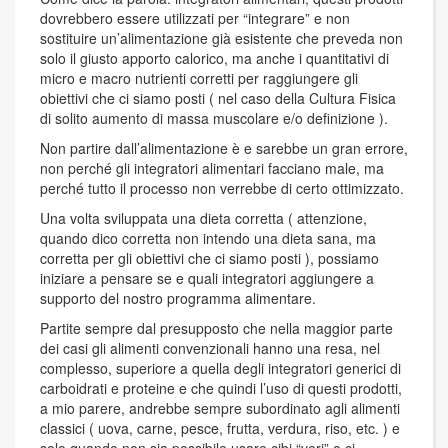
dovrebbero essere utilizzati per “integrare” e non
sostituire un’alimentazione già esistente che preveda non
solo il giusto apporto calorico, ma anche i quantitativi di
micro e macro nutrienti corretti per raggiungere gli
obiettivi che ci siamo posti ( nel caso della Cultura Fisica
di solito aumento di massa muscolare e/o definizione ).
Non partire dall’alimentazione è e sarebbe un gran errore,
non perché gli integratori alimentari facciano male, ma
perché tutto il processo non verrebbe di certo ottimizzato.
Una volta sviluppata una dieta corretta ( attenzione,
quando dico corretta non intendo una dieta sana, ma
corretta per gli obiettivi che ci siamo posti ), possiamo
iniziare a pensare se e quali integratori aggiungere a
supporto del nostro programma alimentare.
Partite sempre dal presupposto che nella maggior parte
dei casi gli alimenti convenzionali hanno una resa, nel
complesso, superiore a quella degli integratori generici di
carboidrati e proteine e che quindi l’uso di questi prodotti,
a mio parere, andrebbe sempre subordinato agli alimenti
classici ( uova, carne, pesce, frutta, verdura, riso, etc. ) e