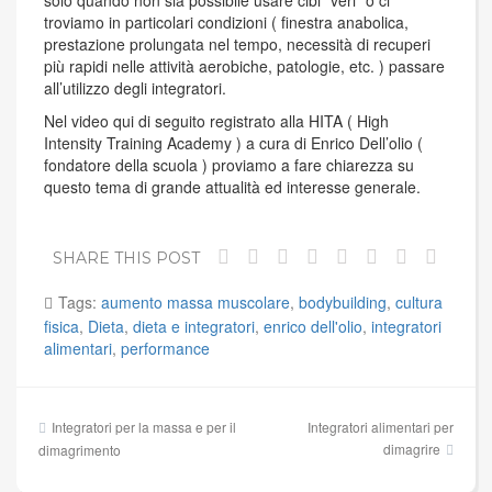
solo quando non sia possibile usare cibi “veri” o ci
troviamo in particolari condizioni ( finestra anabolica,
prestazione prolungata nel tempo, necessità di recuperi
più rapidi nelle attività aerobiche, patologie, etc. ) passare
all’utilizzo degli integratori.
Nel video qui di seguito registrato alla HITA ( High
Intensity Training Academy ) a cura di Enrico Dell’olio (
fondatore della scuola ) proviamo a fare chiarezza su
questo tema di grande attualità ed interesse generale.
SHARE THIS POST
Tags:
aumento massa muscolare
,
bodybuilding
,
cultura
fisica
,
Dieta
,
dieta e integratori
,
enrico dell'olio
,
integratori
alimentari
,
performance
Navigazione
Integratori per la massa e per il
Integratori alimentari per
articoli
dimagrire
dimagrimento