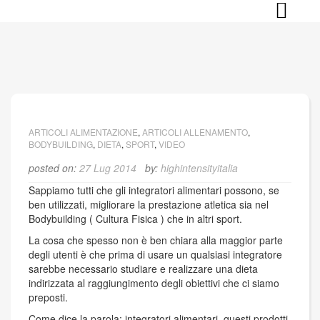
Skip
to
content
ARTICOLI ALIMENTAZIONE
,
ARTICOLI ALLENAMENTO
,
BODYBUILDING
,
DIETA
,
SPORT
,
VIDEO
posted on:
27 Lug 2014
by:
highintensityitalia
Sappiamo tutti che gli integratori alimentari possono, se
ben utilizzati, migliorare la prestazione atletica sia nel
Bodybuilding ( Cultura Fisica ) che in altri sport.
La cosa che spesso non è ben chiara alla maggior parte
degli utenti è che prima di usare un qualsiasi integratore
sarebbe necessario studiare e realizzare una dieta
indirizzata al raggiungimento degli obiettivi che ci siamo
preposti.
Come dice la parola: integratori alimentari, questi prodotti