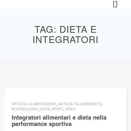
Skip
to
content
TAG:
DIETA E
INTEGRATORI
ARTICOLI ALIMENTAZIONE
,
ARTICOLI ALLENAMENTO
,
BODYBUILDING
,
DIETA
,
SPORT
,
VIDEO
Integratori alimentari e dieta nella
performance sportiva