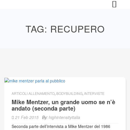
Skip
to
content
TAG:
RECUPERO
ARTICOLI ALLENAMENTO
,
BODYBUILDING
,
INTERVISTE
Mike Mentzer, un grande uomo se n’è
andato (seconda parte)
21 Feb 2015
By:
highintensityitalia
Seconda parte dell’intervista a Mike Mentzer del 1986