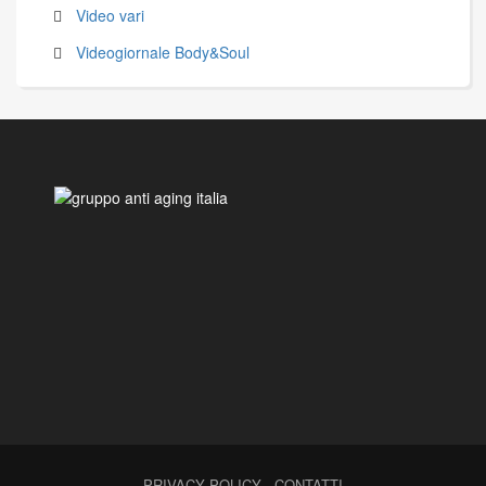
Video vari
Videogiornale Body&Soul
PRIVACY POLICY
-
CONTATTI