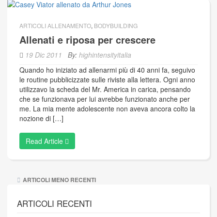
ARTICOLI ALLENAMENTO
,
BODYBUILDING
Allenati e riposa per crescere
19 Dic 2011
By:
highintensityitalia
Quando ho iniziato ad allenarmi più di 40 anni fa, seguivo
le routine pubblicizzate sulle riviste alla lettera. Ogni anno
utilizzavo la scheda del Mr. America in carica, pensando
che se funzionava per lui avrebbe funzionato anche per
me. La mia mente adolescente non aveva ancora colto la
nozione di […]
Read Article
Navigazione
ARTICOLI MENO RECENTI
articoli
ARTICOLI RECENTI