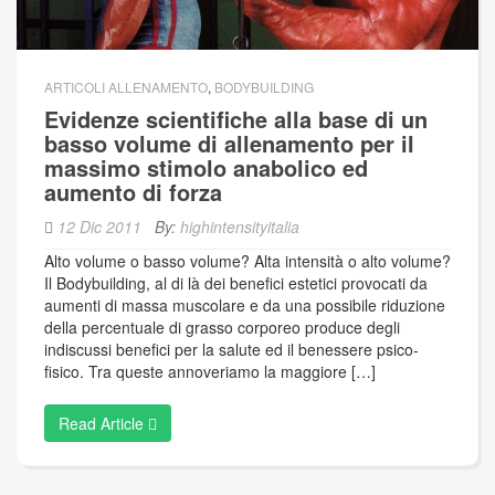
ARTICOLI ALLENAMENTO
,
BODYBUILDING
Evidenze scientifiche alla base di un
basso volume di allenamento per il
massimo stimolo anabolico ed
aumento di forza
12 Dic 2011
By:
highintensityitalia
Alto volume o basso volume? Alta intensità o alto volume?
Il Bodybuilding, al di là dei benefici estetici provocati da
aumenti di massa muscolare e da una possibile riduzione
della percentuale di grasso corporeo produce degli
indiscussi benefici per la salute ed il benessere psico-
fisico. Tra queste annoveriamo la maggiore […]
Read Article