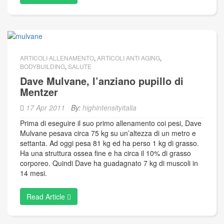
ARTICOLI ALLENAMENTO
,
ARTICOLI ANTI AGING
,
BODYBUILDING
,
SALUTE
Dave Mulvane, l’anziano pupillo di
Mentzer
17 Apr 2011
By:
highintensityitalia
Prima di eseguire il suo primo allenamento coi pesi, Dave
Mulvane pesava circa 75 kg su un’altezza di un metro e
settanta. Ad oggi pesa 81 kg ed ha perso 1 kg di grasso.
Ha una struttura ossea fine e ha circa il 10% di grasso
corporeo. Quindi Dave ha guadagnato 7 kg di muscoli in
14 mesi.
Read Article