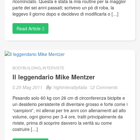
ricominciato. Questa è stata la mia routine per la maggior
parte dei sei anni passati; scrivevo un pò di roba, la
leggevo il giorno dopo e decidevo di modificarla o […]
Read Article
BODYBUILDING
,
INTERVISTE
Il leggendario Mike Mentzer
25 Mag 2011
By:
highintensityitalia
2 Comments
Pesando solo 60 kg con 26 cm di circonferenza bicipite e
un desiderio persistente di diventare grosso e forte come i
“campioni”, mi allenai per tre anni con allenamenti ad alto
volume, ogni giorno per 3-4 ore, tratti principalmente da
riviste, prima di scoprire davvero la verità su come
costruire […]