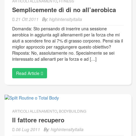
ARTICOLI ALLENAMENTO
,
FITNESS
Semplicemente dì di no all’aerobica
21 Ott 2011
By:
highintensityitalia
Domanda: Sto pensando di inserire una sessione
aerobica in aggiunta agli allenamenti per la forza che mi
aiuti a scendere fino al 7% di grasso corporeo. Pensi sia il
miglior approccio per raggiungere questo obiettivo?
Risposta: No, assolutamente no. Specialmente se sei
interessato ad allenarti per la forza e ad […]
Read Article
ARTICOLI ALLENAMENTO
,
BODYBUILDING
Il fattore recupero
06 Lug 2011
By:
highintensityitalia