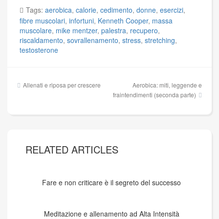
Tags:
aerobica
,
calorie
,
cedimento
,
donne
,
esercizi
,
fibre muscolari
,
infortuni
,
Kenneth Cooper
,
massa
muscolare
,
mike mentzer
,
palestra
,
recupero
,
riscaldamento
,
sovrallenamento
,
stress
,
stretching
,
testosterone
Navigazione
Allenati e riposa per crescere
Aerobica: miti, leggende e
articoli
fraintendimenti (seconda parte)
RELATED ARTICLES
Fare e non criticare è il segreto del successo
Meditazione e allenamento ad Alta Intensità