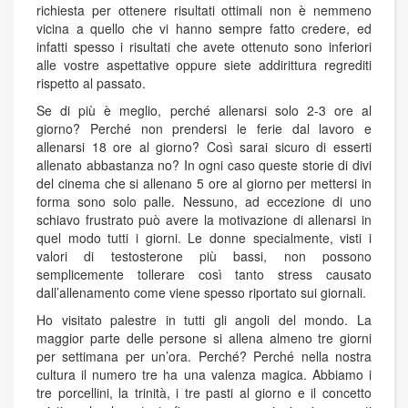
richiesta per ottenere risultati ottimali non è nemmeno
vicina a quello che vi hanno sempre fatto credere, ed
infatti spesso i risultati che avete ottenuto sono inferiori
alle vostre aspettative oppure siete addirittura regrediti
rispetto al passato.
Se di più è meglio, perché allenarsi solo 2-3 ore al
giorno? Perché non prendersi le ferie dal lavoro e
allenarsi 18 ore al giorno? Così sarai sicuro di esserti
allenato abbastanza no? In ogni caso queste storie di divi
del cinema che si allenano 5 ore al giorno per mettersi in
forma sono solo palle. Nessuno, ad eccezione di uno
schiavo frustrato può avere la motivazione di allenarsi in
quel modo tutti i giorni. Le donne specialmente, visti i
valori di testosterone più bassi, non possono
semplicemente tollerare così tanto stress causato
dall’allenamento come viene spesso riportato sui giornali.
Ho visitato palestre in tutti gli angoli del mondo. La
maggior parte delle persone si allena almeno tre giorni
per settimana per un’ora. Perché? Perché nella nostra
cultura il numero tre ha una valenza magica. Abbiamo i
tre porcellini, la trinità, i tre pasti al giorno e il concetto