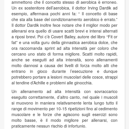
ammettono che il concetto stesso di aerobica è erroneo.
Un ex sostenitore dell’aerobica, il dottor Irving Dardik ad
esempio, affermava pochi anni fa: “ Il concetto di base
che sta alla base del condizionamento aerobico è errato.”
Il dottor Dardik inoltre fece notare che il miglior modo per
allenarsi era quello di usare scatti brevi e intensi alternati
a riposi brevi. Poi c’è Covert Bailey, autore del libro “Fit or
fat” e una volta guru della ginnastica aerobica dolce, che
ora raccomanda sprint ad alta intensità per coloro che
cercano uno stato di forma migliore. Scatti molto rapidi,
anche se eseguiti ad alta intensità, sono allenamenti
molto dannosi a causa dei livelli di forza molto alti che
entrano in gioco durante l’esecuzione e dunque
potrebbero portare a lesioni muscolari delle cosce, strappi
al tendine d’Achille e problemi alle ginocchia.
Un allenamento ad alta intensità con sovraccarico
eseguito correttamente, d’altro canto, nel quale i muscoli
si muovono in maniera relativamente lenta lungo tutto il
range di movimento per 10-15 ripetizioni fino al cedimento
muscolare e le forze che agiscono sugli esercizi sono
molto basse, è il modo migliore per allenarsi, con
praticamente nessun rischio di infortunio.