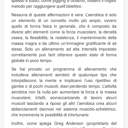
spesso e statici, come jogging e ciclismo, fossero il miglior
metodo per raggiungere quell’obiettivo.
Nessuna di queste affermazioni è vera. L’aerobica è solo
un elemento di un concetto molto più ampio, ovvero
quello di forma fisica in generale, che è composto da
diversi altri elementi come la forza muscolare, la densità
ossea, la flessibilità, la resistenza, il mantenimento della
massa magra e da ultimo un’immagine gratificante di sé
stessi. Solo un allenamento ad alta intensità impostato
correttamente può farti ottenere questo stato di forma
globale in poco tempo.
Se hai provato un programma di allenamento che
includeva allenamenti aerobici di qualunque tipo che
intorpidiscono la mente e implicano l’uso ripetitivo di
gambe o di pochi muscoli, stavi perdendo tempo. L’attività
aerobica non fa nulla per aumentare la forza e la massa
muscolare; infatti, sovraccaricando di lavoro alcuni
muscoli lasciando a riposo gli altri l’aerobica crea alcuni
sbilanciamenti dannosi nel sistema muscolo-scheletrico,
che incrementa le possibilità di infortunarsi.
Inoltre, come spiega Greg Anderson (proprietario del