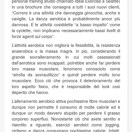
personal training studio chiamato Ideal Exercise a Seattle)
in una brochure che consegna a tutti i suoi nuovi clienti,
“Correre è una attività che danneggia ginocchia, anche e
caviglie. La danza aerobica è probabilmente ancor più
dannosa. E le attività cosiddette “a basso impatto” come
la cyclette, non implicano necessariamente bassi livelli di
forze agenti sul corpo”.
L’attività aerobica non migliora la flessibilità, la resistenza
anaerobica o la massa magra. In più, considerando il
grande sovrallenamento in cui molti ossessionati
dall’aerobica sono incappati, potrebbe anche far perdere
loro massa muscolare, fenomeno conosciuto come
“atrofia da sovrautilizzo” e quindi perdere molto tono
muscolare. Ecco ciò che provoca il deterioramento del
loro aspetto fisico, che è responsabile del look così
deperito che hanno.
L’allenamento aerobico attiva pochissime fibre muscolari e
dunque non permette il consumo di molte calorie ed è
dunque un modo davvero stupido per perdere il grasso
corporeo superfluo. Nonostante ciò che avete sentito e
risentito a riguardo, esercizi aerobici come jogging,
ciclismo e danza consumano pochissime calorie. Infatti,