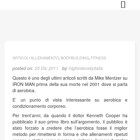
Skip
to
content
ARTICOLI ALLENAMENTO
,
BODYBUILDING
,
FITNESS
posted on:
25 Dic 2011
by:
highintensityitalia
Questo è uno degli ultimi articoli scritti da Mike Mentzer su
IRON MAN prima della sua morte nel 2001 dove si parla
di aerobica.
E’ un punto di vista interessante su aerobica e
condizionamento corporeo.
Per trent’anni, da quando il dottor Kenneth Cooper ha
pubblicato il suo primo libro sull’argomento, il pubblico è
stato forzato a credere che l’aerobica fosse il miglior
metodo per rimettersi in forma e che allenamenti ripetuti