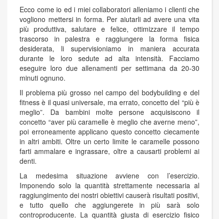
Ecco come io ed i miei collaboratori alleniamo i clienti che
vogliono mettersi in forma. Per aiutarli ad avere una vita
più produttiva, salutare e felice, ottimizzare il tempo
trascorso in palestra e raggiungere la forma fisica
desiderata, li supervisioniamo in maniera accurata
durante le loro sedute ad alta intensità. Facciamo
eseguire loro due allenamenti per settimana da 20-30
minuti ognuno.
Il problema più grosso nel campo del bodybuilding e del
fitness è il quasi universale, ma errato, concetto del “più è
meglio”. Da bambini molte persone acquisiscono il
concetto “aver più caramelle è meglio che averne meno”,
poi erroneamente applicano questo concetto ciecamente
in altri ambiti. Oltre un certo limite le caramelle possono
farti ammalare e ingrassare, oltre a causarti problemi ai
denti.
La medesima situazione avviene con l’esercizio.
Imponendo solo la quantità strettamente necessaria al
raggiungimento dei nostri obiettivi causerà risultati positivi,
e tutto quello che aggiungerete in più sarà solo
controproducente. La quantità giusta di esercizio fisico