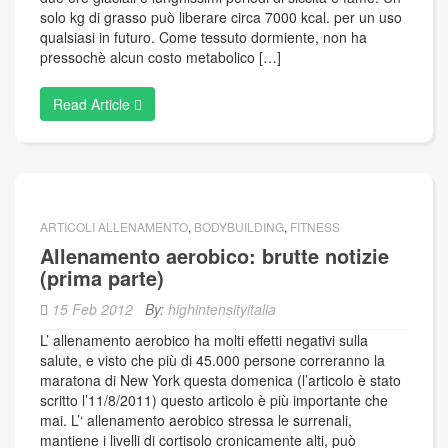
solo kg di grasso può liberare circa 7000 kcal. per un uso
qualsiasi in futuro. Come tessuto dormiente, non ha
pressochè alcun costo metabolico […]
Read Article
ARTICOLI ALLENAMENTO
,
BODYBUILDING
,
FITNESS
Allenamento aerobico: brutte notizie
(prima parte)
15 Feb 2012
By:
highintensityitalia
L’ allenamento aerobico ha molti effetti negativi sulla
salute, e visto che più di 45.000 persone correranno la
maratona di New York questa domenica (l’articolo è stato
scritto l’11/8/2011) questo articolo è più importante che
mai. L’‘ allenamento aerobico stressa le surrenali,
mantiene i livelli di cortisolo cronicamente alti, può