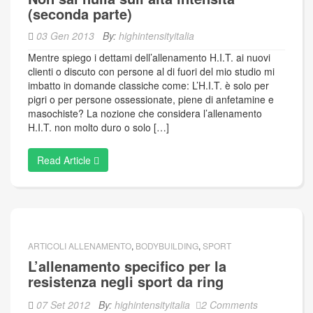
(seconda parte)
03 Gen 2013
By:
highintensityitalia
Mentre spiego i dettami dell’allenamento H.I.T. ai nuovi
clienti o discuto con persone al di fuori del mio studio mi
imbatto in domande classiche come: L’H.I.T. è solo per
pigri o per persone ossessionate, piene di anfetamine e
masochiste? La nozione che considera l’allenamento
H.I.T. non molto duro o solo […]
Read Article
ARTICOLI ALLENAMENTO
,
BODYBUILDING
,
SPORT
L’allenamento specifico per la
resistenza negli sport da ring
07 Set 2012
By:
highintensityitalia
2 Comments