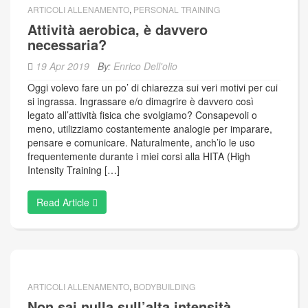
ARTICOLI ALLENAMENTO
,
PERSONAL TRAINING
Attività aerobica, è davvero
necessaria?
19 Apr 2019
By:
Enrico Dell'olio
Oggi volevo fare un po’ di chiarezza sui veri motivi per cui
si ingrassa. Ingrassare e/o dimagrire è davvero così
legato all’attività fisica che svolgiamo? Consapevoli o
meno, utilizziamo costantemente analogie per imparare,
pensare e comunicare. Naturalmente, anch’io le uso
frequentemente durante i miei corsi alla HITA (High
Intensity Training […]
Read Article
ARTICOLI ALLENAMENTO
,
BODYBUILDING
Non sai nulla sull’alta intensità