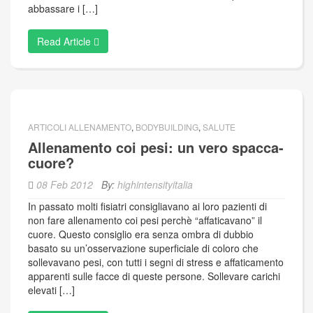
abbassare i […]
Read Article
ARTICOLI ALLENAMENTO
,
BODYBUILDING
,
SALUTE
Allenamento coi pesi: un vero spacca-
cuore?
08 Feb 2012
By:
highintensityitalia
In passato molti fisiatri consigliavano ai loro pazienti di
non fare allenamento coi pesi perchè “affaticavano” il
cuore. Questo consiglio era senza ombra di dubbio
basato su un’osservazione superficiale di coloro che
sollevavano pesi, con tutti i segni di stress e affaticamento
apparenti sulle facce di queste persone. Sollevare carichi
elevati […]