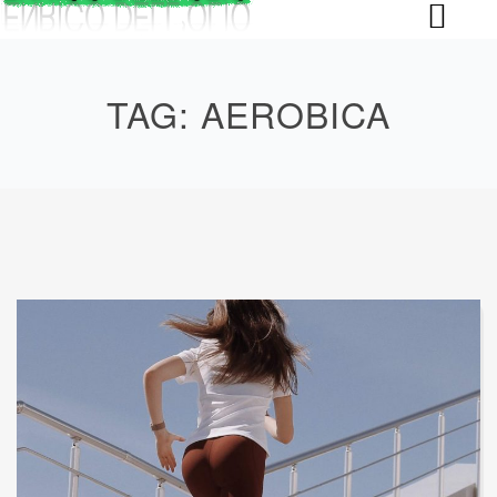
Skip
to
content
TAG:
AEROBICA