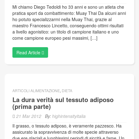
Mi chiamo Diego Tedoldi ho 33 anni e sono un atleta che
pratica sport da combattimento: Muay Thai Da alcuni anni
ho potuto specializzarmi nella Muay Thai, grazie al
maestro Francesco Lincetto, conseguendo ottimi risultati
a livello agonistico: un titolo di campione italiano e uno
come campione europeo pesi massimi, […]
Read Article
ARTICOLI ALIMENTAZIONE
,
DIETA
La dura verità sul tessuto adiposo
(prima parte)
21 Mar 2012
By:
highintensityitalia
Il grasso, o tessuto adiposo, è veramente pazzesco. Ha
assicurato la sopravvivenza di molte specie attraverso
due ere glaciali e lunghissimi periodi di siccità e fame. Un