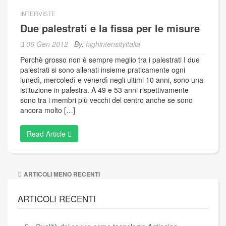
INTERVISTE
Due palestrati e la fissa per le misure
06 Gen 2012
By:
highintensityitalia
Perchè grosso non è sempre meglio tra i palestrati I due
palestrati si sono allenati insieme praticamente ogni
lunedì, mercoledì e venerdì negli ultimi 10 anni, sono una
istituzione in palestra. A 49 e 53 anni rispettivamente
sono tra i membri più vecchi del centro anche se sono
ancora molto […]
Read Article
Navigazione
ARTICOLI MENO RECENTI
articoli
ARTICOLI RECENTI