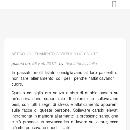
Skip
to
content
ARTICOLI ALLENAMENTO
,
BODYBUILDING
,
SALUTE
posted on:
08 Feb 2012
by:
highintensityitalia
In passato molti fisiatri consigliavano ai loro pazienti di
non fare allenamento coi pesi perchè “affaticavano” il
cuore.
Questo consiglio era senza ombra di dubbio basato su
un’osservazione superficiale di coloro che sollevavano
pesi, con tutti i segni di stress e affaticamento apparenti
sulle facce di queste persone. Sollevare carichi elevati
incrementa in maniera allarmante la pressione sanguigna
e ciò provoca un sovraccarico di lavoro sul cuore; ecco
ciò che pensavano questi fisiatri.