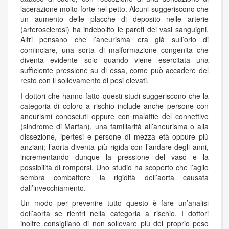
lacerazione molto forte nel petto. Alcuni suggeriscono che
un aumento delle placche di deposito nelle arterie
(arterosclerosi) ha indebolito le pareti dei vasi sanguigni.
Altri pensano che l’aneurisma era già sull’orlo di
cominciare, una sorta di malformazione congenita che
diventa evidente solo quando viene esercitata una
sufficiente pressione su di essa, come può accadere del
resto con il sollevamento di pesi elevati.
I dottori che hanno fatto questi studi suggeriscono che la
categoria di coloro a rischio include anche persone con
aneurismi conosciuti oppure con malattie del connettivo
(sindrome di Marfan), una familiarità all’aneurisma o alla
dissezione, ipertesi e persone di mezza età oppure più
anziani; l’aorta diventa più rigida con l’andare degli anni,
incrementando dunque la pressione del vaso e la
possibilità di rompersi. Uno studio ha scoperto che l’aglio
sembra combattere la rigidità dell’aorta causata
dall’invecchiamento.
Un modo per prevenire tutto questo è fare un’analisi
dell’aorta se rientri nella categoria a rischio. I dottori
inoltre consigliano di non sollevare più del proprio peso