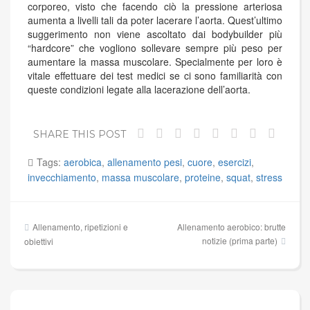
corporeo, visto che facendo ciò la pressione arteriosa
aumenta a livelli tali da poter lacerare l’aorta. Quest’ultimo
suggerimento non viene ascoltato dai bodybuilder più
“hardcore” che vogliono sollevare sempre più peso per
aumentare la massa muscolare. Specialmente per loro è
vitale effettuare dei test medici se ci sono familiarità con
queste condizioni legate alla lacerazione dell’aorta.
SHARE THIS POST
Tags:
aerobica
,
allenamento pesi
,
cuore
,
esercizi
,
invecchiamento
,
massa muscolare
,
proteine
,
squat
,
stress
Navigazione
Allenamento, ripetizioni e
Allenamento aerobico: brutte
articoli
notizie (prima parte)
obiettivi