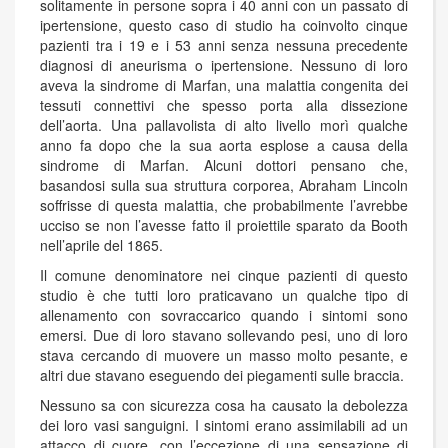
solitamente in persone sopra i 40 anni con un passato di
ipertensione, questo caso di studio ha coinvolto cinque
pazienti tra i 19 e i 53 anni senza nessuna precedente
diagnosi di aneurisma o ipertensione. Nessuno di loro
aveva la sindrome di Marfan, una malattia congenita dei
tessuti connettivi che spesso porta alla dissezione
dell’aorta. Una pallavolista di alto livello morì qualche
anno fa dopo che la sua aorta esplose a causa della
sindrome di Marfan. Alcuni dottori pensano che,
basandosi sulla sua struttura corporea, Abraham Lincoln
soffrisse di questa malattia, che probabilmente l’avrebbe
ucciso se non l’avesse fatto il proiettile sparato da Booth
nell’aprile del 1865.
Il comune denominatore nei cinque pazienti di questo
studio è che tutti loro praticavano un qualche tipo di
allenamento con sovraccarico quando i sintomi sono
emersi. Due di loro stavano sollevando pesi, uno di loro
stava cercando di muovere un masso molto pesante, e
altri due stavano eseguendo dei piegamenti sulle braccia.
Nessuno sa con sicurezza cosa ha causato la debolezza
dei loro vasi sanguigni. I sintomi erano assimilabili ad un
attacco di cuore, con l’eccezione di una sensazione di