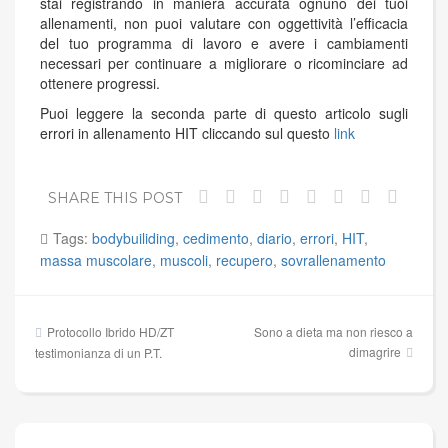
stai registrando in maniera accurata ognuno dei tuoi
allenamenti, non puoi valutare con oggettività l’efficacia
del tuo programma di lavoro e avere i cambiamenti
necessari per continuare a migliorare o ricominciare ad
ottenere progressi.
Puoi leggere la seconda parte di questo articolo sugli
errori in allenamento HIT cliccando sul questo
link
SHARE THIS POST
Tags:
bodybuiliding
,
cedimento
,
diario
,
errori
,
HIT
,
massa muscolare
,
muscoli
,
recupero
,
sovrallenamento
Navigazione
Protocollo Ibrido HD/ZT
Sono a dieta ma non riesco a
articoli
dimagrire
testimonianza di un P.T.