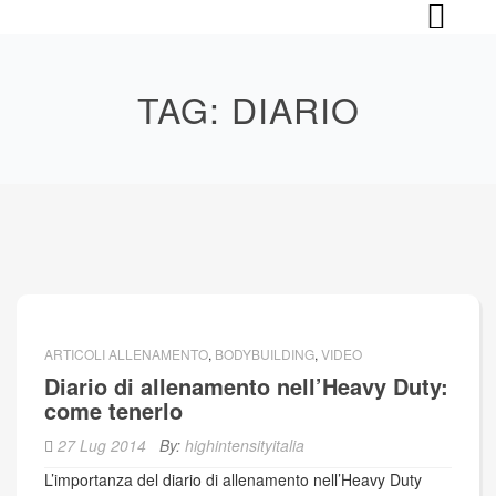
Skip
to
content
TAG:
DIARIO
ARTICOLI ALLENAMENTO
,
BODYBUILDING
,
VIDEO
Diario di allenamento nell’Heavy Duty:
come tenerlo
27 Lug 2014
By:
highintensityitalia
L’importanza del diario di allenamento nell’Heavy Duty