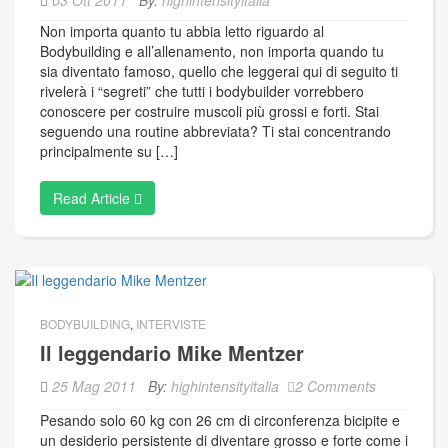
03 Ott 2011
By:
highintensityitalia
Non importa quanto tu abbia letto riguardo al
Bodybuilding e all’allenamento, non importa quando tu
sia diventato famoso, quello che leggerai qui di seguito ti
rivelerà i “segreti” che tutti i bodybuilder vorrebbero
conoscere per costruire muscoli più grossi e forti. Stai
seguendo una routine abbreviata? Ti stai concentrando
principalmente su […]
Read Article
BODYBUILDING
,
INTERVISTE
Il leggendario Mike Mentzer
25 Mag 2011
By:
highintensityitalia
2 Comments
Pesando solo 60 kg con 26 cm di circonferenza bicipite e
un desiderio persistente di diventare grosso e forte come i