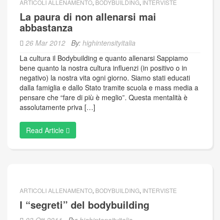
ARTICOLI ALLENAMENTO
,
BODYBUILDING
,
INTERVISTE
La paura di non allenarsi mai
abbastanza
26 Mar 2012
By:
highintensityitalia
La cultura il Bodybuilding e quanto allenarsi Sappiamo
bene quanto la nostra cultura influenzi (in positivo o in
negativo) la nostra vita ogni giorno. Siamo stati educati
dalla famiglia e dallo Stato tramite scuola e mass media a
pensare che “fare di più è meglio”. Questa mentalità è
assolutamente priva […]
Read Article
ARTICOLI ALLENAMENTO
,
BODYBUILDING
,
INTERVISTE
I “segreti” del bodybuilding