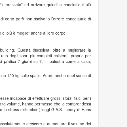
 “interessata” ed arrivare quindi a conclusioni più
di certo però non risolvono l’errore concettuale di
 di più è meglio” anche al loro corpo.
uilding. Questa disciplina, oltre a migliorare la
no degli sport più completi esistenti, proprio per
 pratica 7 giorni su 7, in palestra come a casa,
 con 120 kg sulle spalle. Adoro anche quel senso di
se incapace di effettuare grossi sforzi fisici per i
 ad alto volume, hanno permesso che io comprendessi
ano lo stress sistemico ( leggi G.A.S. theory di Hans
o assolutamente crescere e aumentare il volume dei