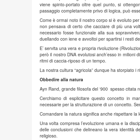
viene spinto-portato oltre quel punto, si ottengon
passaggio completamente privo di logica, può esse
Come è ormai noto il nostro corpo si è evoluto per m
non pensava di certo che cacciare di più una vol
necessario fosse funzionale alla sua sopravvivenz
duellando con iene e avvoltoi per spartirsi i resti de
E’ servita una vera e propria rivoluzione (Rivoluz
però il nostro DNA evolutosi anch’esso in milioni 
ritmi di caccia-riposo di un tempo.
La nostra cultura “agricola” dunque ha storpiato i r
Obbedire alla natura
Ayn Rand, grande filosofa del ‘900 spesso citata 
Cerchiamo di esplicitare questo concetto in m
necessarie per la strutturazione di un concetto. Se
Comandare la natura significa anche rispettare la le
Una volta compresa l’evoluzione umana e la disciplin
delle conclusioni che delineano la vera identità d
religioso.