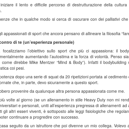
niziare il lento e difficile percorso di destrutturazione della cultura
.
uenze che in qualche modo si cerca di oscurare con dei palliativi che 
 appassionati di sport che ancora pensano di allineare la filosofia “fare
 contro di te (un’esperienza personale)
 focalizziamo l’obiettivo sullo sport che più ci appassiona: il bodyb
mentalmente aumentando l’autostima e la forza di volontà. Penso sia u
ome direbbe Mike Mentzer “Mind & Body”). Infatti il bodybuilding si
tica coi pesi.
otenza dopo una serie di squat da 20 ripetizioni portata al cedimento
rnate che, in parte, devo sicuramente a questo sport.
bbero provenire da qualunque altra persona appassionata come me.
 più volte al giorno (se un allenamento in stile Heavy Duty non mi rendes
 universitari e personali, uniti all’esperienza pregressa di allenamenti
i gli altri esseri viventi, è sottoposto alle leggi fisiologiche che regol
poter continuare a progredire con successo.
 casa seguito da un istruttore che poi divenne un mio collega. Volev