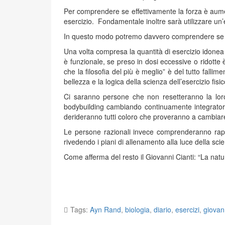
Per comprendere se effettivamente la forza è aumen
esercizio. Fondamentale inoltre sarà utilizzare un’
In questo modo potremo davvero comprendere se il w
Una volta compresa la quantità di esercizio idonea 
è funzionale, se preso in dosi eccessive o ridotte è
che la filosofia del più è meglio” è del tutto fal
bellezza e la logica della scienza dell’esercizio fisic
Ci saranno persone che non resetteranno la lor
bodybuilding cambiando continuamente integratore
derideranno tutti coloro che proveranno a cambiare
Le persone razionali invece comprenderanno rapid
rivedendo i piani di allenamento alla luce della scie
Come afferma del resto il Giovanni Cianti: “La natu
Tags:
Ayn Rand
,
biologia
,
diario
,
esercizi
,
giovann