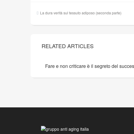
Navigazione
La dura verità sul tessuto adiposo (seconda parte)
articoli
RELATED ARTICLES
Fare e non criticare è il segreto del succe