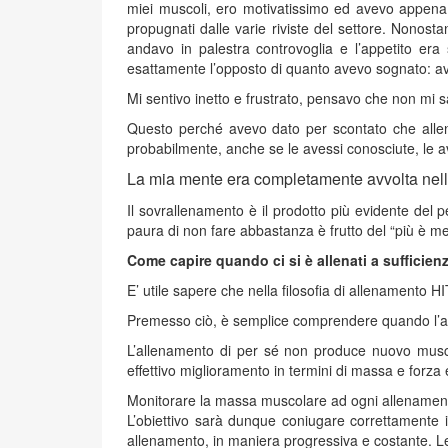
miei muscoli, ero motivatissimo ed avevo appena te
propugnati dalle varie riviste del settore. Nonostan
andavo in palestra controvoglia e l’appetito era
esattamente l’opposto di quanto avevo sognato: av
Mi sentivo inetto e frustrato, pensavo che non mi s
Questo perché avevo dato per scontato che allena
probabilmente, anche se le avessi conosciute, le a
La mia mente era completamente avvolta nella m
Il sovrallenamento è il prodotto più evidente del 
paura di non fare abbastanza è frutto del “più è me
Come capire quando ci si è allenati a sufficien
E’ utile sapere che nella filosofia di allenamento HI
Premesso ciò, è semplice comprendere quando l’al
L’allenamento di per sé non produce nuovo musco
effettivo miglioramento in termini di massa e forza e
Monitorare la massa muscolare ad ogni allenamento 
L’obiettivo sarà dunque coniugare correttamente 
allenamento, in maniera progressiva e costante. Le