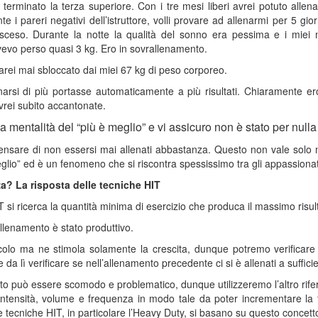
rminato la terza superiore. Con i tre mesi liberi avrei potuto allena
te i pareri negativi dell’istruttore, volli provare ad allenarmi per 5 gi
 sceso. Durante la notte la qualità del sonno era pessima e i miei 
evo perso quasi 3 kg. Ero in sovrallenamento.
arei mai sbloccato dai miei 67 kg di peso corporeo.
rsi di più portasse automaticamente a più risultati. Chiaramente ero
vrei subito accantonate.
entalità del “più è meglio” e vi assicuro non è stato per nulla 
pensare di non essersi mai allenati abbastanza. Questo non vale solo nel
glio” ed è un fenomeno che si riscontra spessissimo tra gli appassionati
za? La risposta delle tecniche HIT
T si ricerca la quantità minima di esercizio che produca il massimo risulta
lenamento è stato produttivo.
lo ma ne stimola solamente la crescita, dunque potremo verificare s
 da lì verificare se nell’allenamento precedente ci si è allenati a suffici
può essere scomodo e problematico, dunque utilizzeremo l’altro riferim
intensità, volume e frequenza in modo tale da poter incrementare la 
 tecniche HIT, in particolare l’Heavy Duty, si basano su questo concett