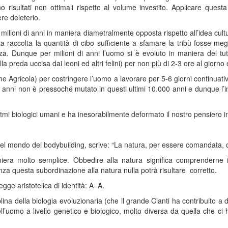
o risultati non ottimali rispetto al volume investito. Applicare quest
re deleterio.
ilioni di anni in maniera diametralmente opposta rispetto all’idea cultu
ta raccolta la quantità di cibo sufficiente a sfamare la tribù fosse 
a. Dunque per milioni di anni l’uomo si è evoluto in maniera del tutto
lla preda uccisa dai leoni ed altri felini) per non più di 2-3 ore al giorno
ione Agricola) per costringere l’uomo a lavorare per 5-6 giorni continua
di anni non è pressoché mutato in questi ultimi 10.000 anni e dunque l’i
itmi biologici umani e ha inesorabilmente deformato il nostro pensiero in
nel mondo del bodybuilding, scrive: “La natura, per essere comandata,
aniera molto semplice. Obbedire alla natura significa comprendern
nza questa subordinazione alla natura nulla potrà risultare corretto.
gge aristotelica di identità: A=A.
a della biologia evoluzionaria (che il grande Cianti ha contribuito a divu
ell’uomo a livello genetico e biologico, molto diversa da quella che ci