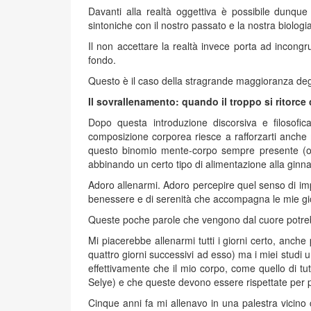
Davanti alla realtà oggettiva è possibile dunque i
sintoniche con il nostro passato e la nostra biologia
Il non accettare la realtà invece porta ad incongr
fondo.
Questo è il caso della stragrande maggioranza degli
Il sovrallenamento: quando il troppo si ritorce
Dopo questa introduzione discorsiva e filosofica
composizione corporea riesce a rafforzarti anche 
questo binomio mente-corpo sempre presente (o c
abbinando un certo tipo di alimentazione alla ginnas
Adoro allenarmi. Adoro percepire quel senso di imp
benessere e di serenità che accompagna le mie gio
Queste poche parole che vengono dal cuore potre
Mi piacerebbe allenarmi tutti i giorni certo, anche
quattro giorni successivi ad esso) ma i miei studi
effettivamente che il mio corpo, come quello di tutt
Selye) e che queste devono essere rispettate per 
Cinque anni fa mi allenavo in una palestra vicino