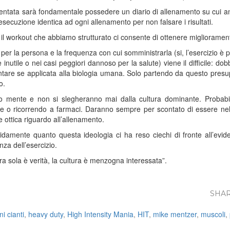
tata sarà fondamentale possedere un diario di allenamento su cui anno
esecuzione identica ad ogni allenamento per non falsare i risultati.
orkout che abbiamo strutturato ci consente di ottenere miglioramenti 
per la persona e la frequenza con cui somministrarla (si, l’esercizio è
 inutile o nei casi peggiori dannoso per la salute) viene il difficile: 
limentare se applicata alla biologia umana. Solo partendo da questo pr
o.
o mente e non si slegheranno mai dalla cultura dominante. Probabil
 o ricorrendo a farmaci. Daranno sempre per scontato di essere nel
 ottica riguardo all’allenamento.
amente quanto questa ideologia ci ha reso ciechi di fronte all’evid
nza dell’esercizio.
ra sola è verità, la cultura è menzogna interessata”.
SHAR
i cianti
,
heavy duty
,
High Intensity Mania
,
HIT
,
mike mentzer
,
muscoli
,