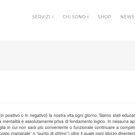
SERVIZI
CHI SONO
SHOP
NEWS
n positivo o in negativo) la nostra vita ogni giorno. Siamo stati educat
a mentalità è assolutamente priva di fondamento logico. In nessuna ap
lia in cui non sarà più conveniente o funzionale continuare a compier
costo marginale” o “punto di ottimo”) oltre il quale ogni sforzo divente