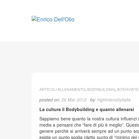
Skip
to
content
ARTICOLI ALLENAMENTO
,
BODYBUILDING
,
INTERVISTE
posted on:
26 Mar 2012
by:
highintensityitalia
La cultura il Bodybuilding e quanto allenarsi
Sappiamo bene quanto la nostra cultura influenzi (i
media a pensare che “fare di più è meglio”. Quest
genere perchè si arriverà sempre ad un punto sog
esiste un punto soglia (detto punto di “minimo del 