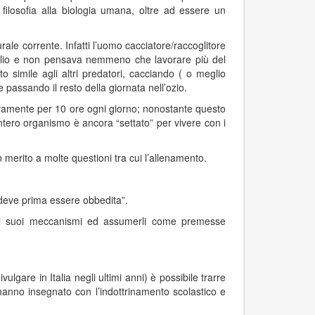
a filosofia alla biologia umana, oltre ad essere un
rale corrente. Infatti l’uomo cacciatore/raccoglitore
meglio e non pensava nemmeno che lavorare più del
 simile agli altri predatori, cacciando ( o meglio
 e passando il resto della giornata nell’ozio.
tivamente per 10 ore ogni giorno; nonostante questo
ntero organismo è ancora “settato” per vivere con i
 merito a molte questioni tra cui l’allenamento.
 deve prima essere obbedita”.
e i suoi meccanismi ed assumerli come premesse
lgare in Italia negli ultimi anni) è possibile trarre
 hanno insegnato con l’indottrinamento scolastico e