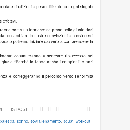
tare ripetizioni e peso utilizzato per ogni singolo
effettivi.
 proprio come un farmaco: se preso nelle giuste dosi
dobbiamo cambiare la nostre convinzioni e convincerci
esupposto potremo iniziare davvero a comprendere la
mente continueranno a ricercare il successo nel
 giusto “Perché lo fanno anche i campioni” e anzi
enza e correggeranno il percorso verso l’enormità
E THIS POST
palestra
,
sonno
,
sovrallenamento
,
squat
,
workout