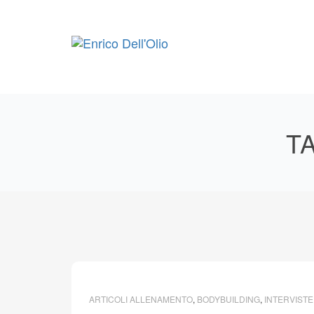
Skip
to
content
T
ARTICOLI ALLENAMENTO
,
BODYBUILDING
,
INTERVISTE