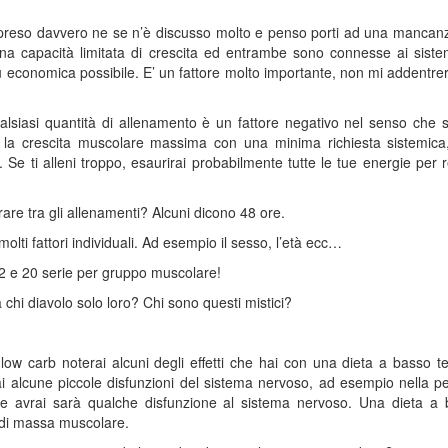
preso davvero ne se n’è discusso molto e penso porti ad una mancanza 
 una capacità limitata di crescita ed entrambe sono connesse ai siste
ù economica possibile. E’ un fattore molto importante, non mi addentrerò
lsiasi quantità di allenamento è un fattore negativo nel senso che s
a la crescita muscolare massima con una minima richiesta sistemi
. Se ti alleni troppo, esaurirai probabilmente tutte le tue energie per
re tra gli allenamenti? Alcuni dicono 48 ore.
 molti fattori individuali. Ad esempio il sesso, l’età ecc…
12 e 20 serie per gruppo muscolare!
 chi diavolo solo loro? Chi sono questi mistici?
ow carb noterai alcuni degli effetti che hai con una dieta a basso te
avrai alcune piccole disfunzioni del sistema nervoso, ad esempio nella 
he avrai sarà qualche disfunzione al sistema nervoso. Una dieta a 
a di massa muscolare.