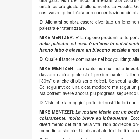
una gara. Non c’è modo di allenarsi alla Gold’s 
un’atmosfera giusta di allenamento. La vecchia Go
così vasta, quindi c’era una concentrazione più alta
D
: Allenarsi sembra essere diventato un fenomen
palestra e fraternizzare.
MIKE MENTZER
: E’ la ragione predominante per
della palestra, ed essa è un’area in cui si se
hanno fatto è elevare un bisogno sociale a me
D
: Qual’è il fattore dominante nel bodybuilding: a
MIKE MENTZER
: La mente non ha molta importa
davvero capire quale sia il predominante. L’alle
l’80%” o anche di più sono ridicoli. Se segui la 
Se segui invece una dieta mediocre ma segui un pr
Ma potresti avere ancora più progressi seguendo u
D
: Visto che la maggior parte dei nostri lettori non
MIKE MENTZER
:
La routine ideale per un bodyb
chiaramente, molto breve ed infrequente
. Ecc
divertimento dei tanti nella vita. Non dovrebbe div
monodimensionale. Un disadattato tra i tanti in un