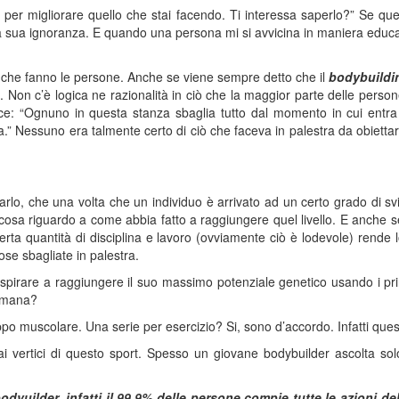
o per migliorare quello che stai facendo. Ti interessa saperlo?” Se q
a sua ignoranza. E quando una persona mi si avvicina in maniera educata
che fanno le persone. Anche se viene sempre detto che il
bodybuildi
. Non c’è logica ne razionalità in ciò che la maggior parte delle perso
dace: “Ognuno in questa stanza sbaglia tutto dal momento in cui entr
via.” Nessuno era talmente certo di ciò che faceva in palestra da obiett
lo, che una volta che un individuo è arrivato ad un certo grado di svi
cosa riguardo a come abbia fatto a raggiungere quel livello. E anche
una certa quantità di disciplina e lavoro (ovviamente ciò è lodevole) r
ose sbagliate in palestra.
pirare a raggiungere il suo massimo potenziale genetico usando i pri
ttimana?
ppo muscolare. Una serie per esercizio? Si, sono d’accordo. Infatti que
i vertici di questo sport. Spesso un giovane bodybuilder ascolta solo
odyuilder, infatti il 99,9% delle persone compie tutte le azioni de