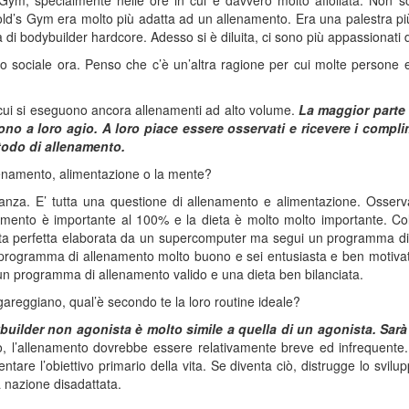
Gym, specialmente nelle ore in cui è davvero molto affollata. Non 
ld’s Gym era molto più adatta ad un allenamento. Era una palestra pi
 di bodybuilder hardcore. Adesso si è diluita, ci sono più appassionati d
o sociale ora. Penso che c’è un’altra ragione per cui molte persone 
 cui si eseguono ancora allenamenti ad alto volume.
La maggior parte 
ntono a loro agio. A loro piace essere osservati e ricevere i comp
todo di allenamento.
llenamento, alimentazione o la mente?
nza. E’ tutta una questione di allenamento e alimentazione. Osserv
namento è importante al 100% e la dieta è molto molto importante. Co
dieta perfetta elaborata da un supercomputer ma segui un programma di
ogramma di allenamento molto buono e sei entusiasta e ben motivato p
n programma di allenamento valido e una dieta ben bilanciata.
 gareggiano, qual’è secondo te la loro routine ideale?
uilder non agonista è molto simile a quella di un agonista. Sarà 
o, l’allenamento dovrebbe essere relativamente breve ed infrequente
entare l’obiettivo primario della vita. Se diventa ciò, distrugge lo svi
a nazione disadattata.