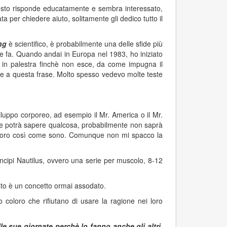
uesto risponde educatamente e sembra interessato,
 per chiedere aiuto, solitamente gli dedico tutto il
ng
è scientifico, è probabilmente una delle sfide più
ne fa. Quando andai in Europa nel 1983, ho iniziato
a in palestra finchè non esce, da come impugna il
are a questa frase. Molto spesso vedevo molte teste
luppo corporeo, ad esempio il Mr. America o il Mr.
 se potrà sapere qualcosa, probabilmente non saprà
ende loro così come sono. Comunque non mi spacco la
ncipi Nautilus, ovvero una serie per muscolo, 8-12
sto è un concetto ormai assodato.
 coloro che rifiutano di usare la ragione nei loro
lle sue giornate perchè lo fanno anche gli altri
.