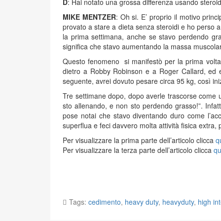
D
: Hai notato una grossa differenza usando steroid
MIKE MENTZER
: Oh si. E’ proprio il motivo prin
provato a stare a dieta senza steroidi e ho perso 
la prima settimana, anche se stavo perdendo gras
significa che stavo aumentando la massa muscolar
Questo fenomeno si manifestò per la prima volta n
dietro a Robby Robinson e a Roger Callard, ed er
seguente, avrei dovuto pesare circa 95 kg, così in
Tre settimane dopo, dopo averle trascorse come u
sto allenando, e non sto perdendo grasso!”. Infat
pose notai che stavo diventando duro come l’acciai
superflua e feci davvero molta attività fisica extra, p
Per visualizzare la prima parte dell’articolo clicca
q
Per visualizzare la terza parte dell’articolo clicca
qu
Tags:
cedimento
,
heavy duty
,
heavyduty
,
high int