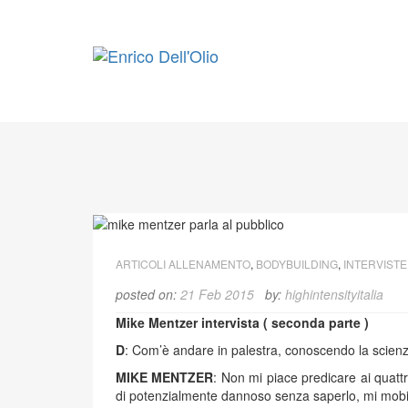
Skip
to
content
ARTICOLI ALLENAMENTO
,
BODYBUILDING
,
INTERVISTE
posted on:
21 Feb 2015
by:
highintensityitalia
Mike Mentzer intervista ( seconda parte )
D
: Com’è andare in palestra, conoscendo la scienz
MIKE MENTZER
: Non mi piace predicare ai qua
di potenzialmente dannoso senza saperlo, mi mobilit