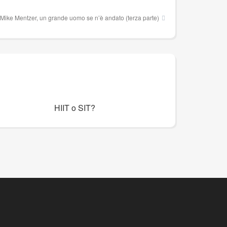
Mike Mentzer, un grande uomo se n’è andato (terza parte)
HIIT o SIT?