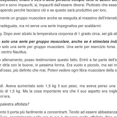
oni e sono impauriti, si, impauriti dall’essere diversi. Piuttosto che e
 sapendo perchè facciano ciò e se questo sarà produttivo per loro.
almente un gruppo muscolare anche se eseguita al massimo dell’intensi
inadeguata, ma mi serve una serie impegnativa per scaldarmi.
. Dopo aver alzato la temperatura corporea di 1 grado circa, sei già 
e solo una serie per gruppo muscolare, anche se è stimolata ind
 solo una serie per gruppo muscolare. Una serie per esercizio fors
 centro Nautilus.
o allenamento, posso testimoniare questo fatto. Entrò a far parte dell
r dirla con le buone, in pessima forma. Era vuoto e piccolo, ma sei m
all’osso, più definito che mai. Potevi vedere ogni fibra muscolare della 
oidi. Aveva aumentato solo 1,5 kg il suo peso, ma aveva perso una 
ù di 1,5 kg. Ma la cosa importante era che il suo aspetto era mig
om’era.
 palestra affollata?
amento ti porta più facilmente a concentrarti. Tendo ad essere abbastanza