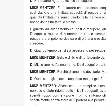
D
: Per quanto riguarda invece il recupero?
MIKE MENTZER
: E’ un fattore che non stato com
così via. C’è una limitata capacità di recupero,
quantità limitata, ha senso usarlo nella maniera pi
anche Jones ha fatto lo stesso.
Riguardo ad allenamento coi pesi e recupero, qua
Dunque la routine di allenamento ideale stimol
recuperare e poterne dedicare di più alla crescita
crescere.
D
: Quando tempo pensi sia necessario per recupera
MIKE MENTZER
: Beh, è difficile dirlo. Dipende da
D
: Misticismo nell’allenamento: Devi eseguire tra 
MIKE MENTZER
: Perchè dicono che devi farlo. Ma
D
: Quali sono gli effetti di una dieta molto rigida?
MIKE MENTZER
: Anche con una semplice dieta l
nervoso è stato ridotto sotto i livelli adeguati, 
scendi troppo con le calorie il primo sintomo c
specialmente senza steroidi, ti porterà alla perdit