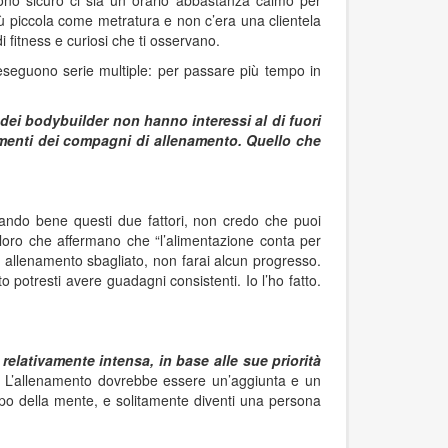
sono sicuro ci sia un orario abbastanza calmo per
ù piccola come metratura e non c’era una clientela
i fitness e curiosi che ti osservano.
eseguono serie multiple: per passare più tempo in
dei bodybuilder non hanno interessi al di fuori
limenti dei compagni di allenamento. Quello che
ando bene questi due fattori, non credo che puoi
loro che affermano che “l’alimentazione conta per
 allenamento sbagliato, non farai alcun progresso.
otresti avere guadagni consistenti. Io l’ho fatto.
relativamente intensa, in base alle sue priorità
. L’allenamento dovrebbe essere un’aggiunta e un
luppo della mente, e solitamente diventi una persona