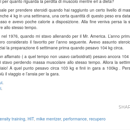
i per quanto riguarda la perdita di muscolo mentre eri a dieta?
cipale per prendere steroidi quando hai raggiunto un certo livello di ma
anche 4 kg in una settimana, una certa quantità di questo peso era dat
so e avevo poche calorie a disposizione. Alla fine veniva persa la 
e allo stesso tempo.
el 1976, quando mi stavo allenando per il Mr. America. L’anno prima 
o considerato il favorito per l’anno seguente. Avevo assunto steroidi
iziai la preparazione 6 settimane prima quando pesavo 104 kg circa.
n affamato ( a quel tempo non usavo carboidrati) pesavo ancora 104
ti stavo perdendo massa muscolare allo stesso tempo. Allora la setti
o! A quel punto pesavo circa 103 kg e finii in gara a 100kg . Persi g
iù il viaggio e l’ansia per la gara.
ui
.
i
.
SHAR
ensity training
,
HIT
,
mike mentzer
,
performance
,
recupero