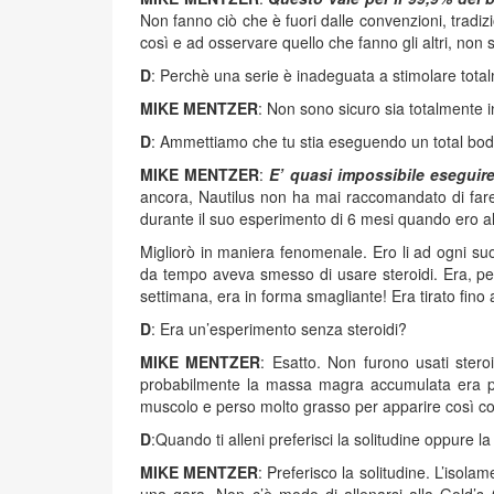
Non fanno ciò che è fuori dalle convenzioni, tradizi
così e ad osservare quello che fanno gli altri, non
D
: Perchè una serie è inadeguata a stimolare tot
MIKE MENTZER
: Non sono sicuro sia totalmente 
D
: Ammettiamo che tu stia eseguendo un total body
MIKE MENTZER
:
E’ quasi impossibile eseguir
ancora, Nautilus non ha mai raccomandato di fare
durante il suo esperimento di 6 mesi quando ero al
Migliorò in maniera fenomenale. Ero li ad ogni su
da tempo aveva smesso di usare steroidi. Era, pe
settimana, era in forma smagliante! Era tirato fino 
D
: Era un’esperimento senza steroidi?
MIKE MENTZER
: Esatto. Non furono usati ster
probabilmente la massa magra accumulata era pi
muscolo e perso molto grasso per apparire così c
D
:Quando ti alleni preferisci la solitudine oppure la
MIKE MENTZER
: Preferisco la solitudine. L’isol