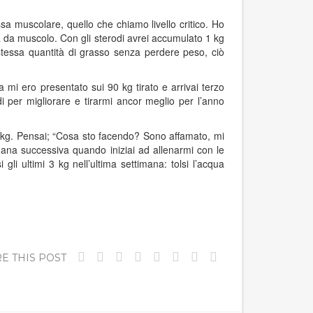
ssa muscolare, quello che chiamo livello critico. Ho
a da muscolo. Con gli sterodi avrei accumulato 1 kg
stessa quantità di grasso senza perdere peso, ciò
mi ero presentato sui 90 kg tirato e arrivai terzo
 per migliorare e tirarmi ancor meglio per l’anno
 kg. Pensai; “Cosa sto facendo? Sono affamato, mi
mana successiva quando iniziai ad allenarmi con le
li ultimi 3 kg nell’ultima settimana: tolsi l’acqua
E THIS POST