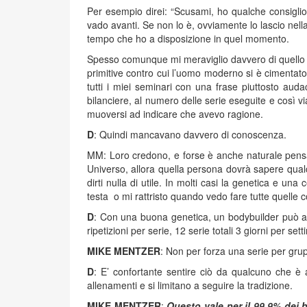
Per esempio direi: “Scusami, ho qualche consigli
vado avanti. Se non lo è, ovviamente lo lascio nell
tempo che ho a disposizione in quel momento.
Spesso comunque mi meraviglio davvero di quello 
primitive contro cui l’uomo moderno si è cimentato
tutti i miei seminari con una frase piuttosto au
bilanciere, al numero delle serie eseguite e così 
muoversi ad indicare che avevo ragione.
D
: Quindi mancavano davvero di conoscenza.
MM: Loro credono, e forse è anche naturale pensar
Universo, allora quella persona dovrà sapere qual
dirti nulla di utile. In molti casi la genetica e 
testa o mi rattristo quando vedo fare tutte quelle c
D
: Con una buona genetica, un bodybuilder può as
ripetizioni per serie, 12 serie totali 3 giorni per se
MIKE MENTZER
: Non per forza una serie per gru
D
: E’ confortante sentire ciò da qualcuno che è a
allenamenti e si limitano a seguire la tradizione.
MIKE MENTZER
:
Questo vale per il 99,9% dei b