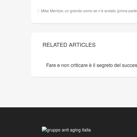
Navigazione
Mike Mentzer, un grande uomo se n’è andato (prima parte
articoli
RELATED ARTICLES
Fare e non criticare è il segreto del succe