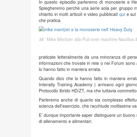
In questo episodio parleremo di monoserie e Hea
Spiegheremo perchè una serie sola per gruppo mu
chiarito in molti articoli e video pubblicati
qui
e sul
che pratica.
Mike Mentzer alla Pull-over machine Nautilus
praticate letteralmente da una minoranza di perso
informazioni che trovate in rete o nei Forum sono
lo hanno fatto in maniera errata.
Quando dico che lo hanno fatto in maniera errat
Intensity Training Academy ) arrivano ogni gior
Protocollo Ibrido HD/ZT, ma che tuttavia commettono 
Parleremo anche di quanto sia complesso effettuar
scienza dell’esercizio, che racchiude moltissime var
E’ dunque importante saper distinguere un buono stud
di allenamento e alimentari.