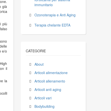
ione.
immunitario
o già
orica
Ozonoterapia e Anti Aging
i più
Terapia chelante EDTA
falso
 sono
delle
CATEGORIE
e e/o
 High
About
on il
Articoli alimentazione
me la
Articoli allenamento
Articoli anti aging
colli
Articoli vari
Bodybuilding