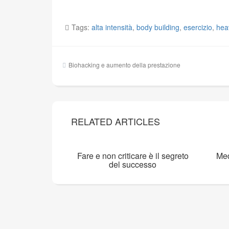
Tags:
alta intensità
,
body building
,
esercizio
,
hea
Navigazione
Biohacking e aumento della prestazione
articoli
RELATED ARTICLES
Fare e non criticare è il segreto
Med
del successo