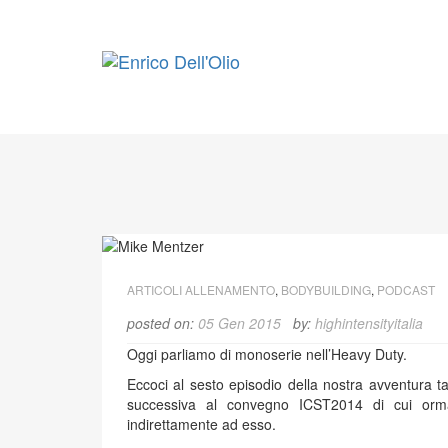
Skip
to
content
ARTICOLI ALLENAMENTO
,
BODYBUILDING
,
PODCAST
posted on:
05 Gen 2015
by:
highintensityitalia
Oggi parliamo di monoserie nell’Heavy Duty.
Eccoci al sesto episodio della nostra avventura t
successiva al convegno ICST2014 di cui ormai 
indirettamente ad esso.