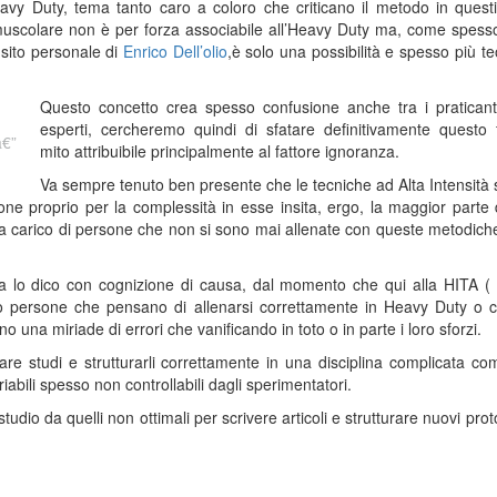
vy Duty, tema tanto caro a coloro che criticano il metodo in quest
scolare non è per forza associabile all’Heavy Duty ma, come spess
 sito personale di
Enrico Dell’olio
,è solo una possibilità e spesso più te
Questo concetto crea spesso confusione anche tra i praticant
esperti, cercheremo quindi di sfatare definitivamente questo 
mito attribuibile principalmente al fattore ignoranza.
Va sempre tenuto ben presente che le tecniche ad Alta Intensità
ne proprio per la complessità in esse insita, ergo, la maggior parte 
 a carico di persone che non si sono mai allenate con queste metodich
a lo dico con cognizione di causa, dal momento che qui alla HITA (
no persone che pensano di allenarsi correttamente in Heavy Duty o c
una miriade di errori che vanificando in toto o in parte i loro sforzi.
e studi e strutturarli correttamente in una disciplina complicata co
iabili spesso non controllabili dagli sperimentatori.
io da quelli non ottimali per scrivere articoli e strutturare nuovi proto