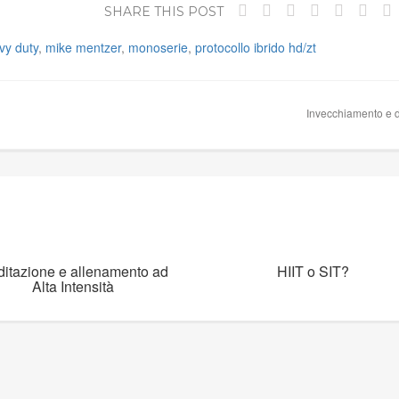
SHARE THIS POST
vy duty
,
mike mentzer
,
monoserie
,
protocollo ibrido hd/zt
Invecchiamento e d
itazione e allenamento ad
HIIT o SIT?
Alta Intensità