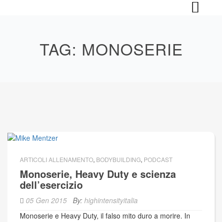
Skip
to
content
TAG:
MONOSERIE
ARTICOLI ALLENAMENTO
,
BODYBUILDING
,
PODCAST
Monoserie, Heavy Duty e scienza
dell’esercizio
05 Gen 2015
By:
highintensityitalia
Monoserie e Heavy Duty, il falso mito duro a morire. In