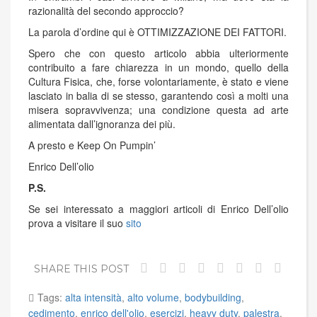
razionalità del secondo approccio?
La parola d’ordine qui è OTTIMIZZAZIONE DEI FATTORI.
Spero che con questo articolo abbia ulteriormente
contribuito a fare chiarezza in un mondo, quello della
Cultura Fisica, che, forse volontariamente, è stato e viene
lasciato in balia di se stesso, garantendo così a molti una
misera sopravvivenza; una condizione questa ad arte
alimentata dall’ignoranza dei più.
A presto e Keep On Pumpin’
Enrico Dell’olio
P.S.
Se sei interessato a maggiori articoli di Enrico Dell’olio
prova a visitare il suo
sito
SHARE THIS POST
Tags:
alta intensità
,
alto volume
,
bodybuilding
,
cedimento
,
enrico dell'olio
,
esercizi
,
heavy duty
,
palestra
,