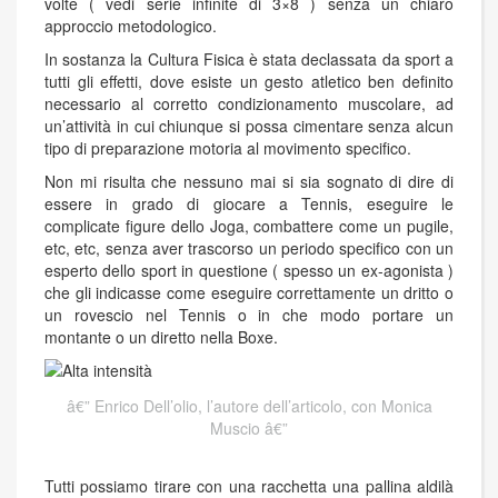
volte ( vedi serie infinite di 3×8 ) senza un chiaro
approccio metodologico.
In sostanza la Cultura Fisica è stata declassata da sport a
tutti gli effetti, dove esiste un gesto atletico ben definito
necessario al corretto condizionamento muscolare, ad
un’attività in cui chiunque si possa cimentare senza alcun
tipo di preparazione motoria al movimento specifico.
Non mi risulta che nessuno mai si sia sognato di dire di
essere in grado di giocare a Tennis, eseguire le
complicate figure dello Joga, combattere come un pugile,
etc, etc, senza aver trascorso un periodo specifico con un
esperto dello sport in questione ( spesso un ex-agonista )
che gli indicasse come eseguire correttamente un dritto o
un rovescio nel Tennis o in che modo portare un
montante o un diretto nella Boxe.
Enrico Dell’olio, l’autore dell’articolo, con Monica
Muscio
Tutti possiamo tirare con una racchetta una pallina aldilà