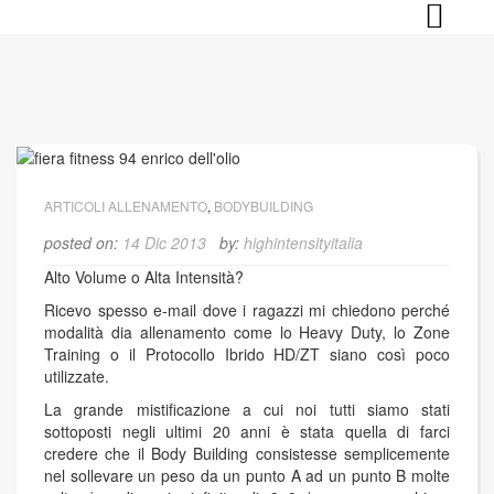
Skip
to
content
ARTICOLI ALLENAMENTO
,
BODYBUILDING
posted on:
14 Dic 2013
by:
highintensityitalia
Alto Volume o Alta Intensità?
Ricevo spesso e-mail dove i ragazzi mi chiedono perché
modalità dia allenamento come lo Heavy Duty, lo Zone
Training o il Protocollo Ibrido HD/ZT siano così poco
utilizzate.
La grande mistificazione a cui noi tutti siamo stati
sottoposti negli ultimi 20 anni è stata quella di farci
credere che il Body Building consistesse semplicemente
nel sollevare un peso da un punto A ad un punto B molte