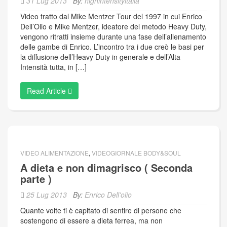
31 Lug 2013
By:
highintensityitalia
Video tratto dal Mike Mentzer Tour del 1997 in cui Enrico
Dell’Olio e Mike Mentzer, ideatore del metodo Heavy Duty,
vengono ritratti insieme durante una fase dell’allenamento
delle gambe di Enrico. L’incontro tra i due creò le basi per
la diffusione dell’Heavy Duty in generale e dell’Alta
Intensità tutta, in […]
Read Article
VIDEO ALIMENTAZIONE
,
VIDEOGIORNALE BODY&SOUL
A dieta e non dimagrisco ( Seconda
parte )
25 Lug 2013
By:
Enrico Dell'olio
Quante volte ti è capitato di sentire di persone che
sostengono di essere a dieta ferrea, ma non