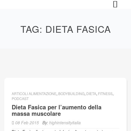
Skip
to
content
TAG:
DIETA FASICA
ARTICOLI ALIMENTAZIONE
,
BODYBUILDING
,
DIETA
,
FITNESS
,
PODCAST
Dieta Fasica per l’aumento della
massa muscolare
08 Feb 2015
By:
highintensityitalia