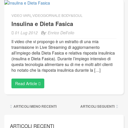
VIDEO VARI
,
VIDEOGIORNALE BODY&SOUL
Insulina e Dieta Fasica
01 Lug 2012
By:
Enrico Dell'olio
Il video che vi propongo è un estratto di una mia
trasmissione in Live Streaming di aggiornamento
all’impiego della Dieta Fasica e relativa risposta insulinica
(insulina e Dieta Fasica). Durante l’impiego intensivo di
questa tecnologia alimentare su di me e molti altri clienti
ho notato che la risposta insulinica durante la […]
Read Article
Navigazione
ARTICOLI MENO RECENTI
ARTICOLI SEGUENTI
articoli
ARTICOLI RECENTI