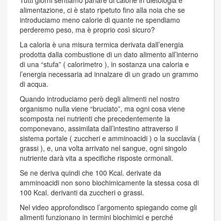
alimentazione, ci è stato ripetuto fino alla noia che se
introduciamo meno calorie di quante ne spendiamo
perderemo peso, ma è proprio così sicuro?
La caloria è una misura termica derivata dall’energia
prodotta dalla combustione di un dato alimento all’interno
di una “stufa” ( calorimetro ), in sostanza una caloria e
l’energia necessaria ad innalzare di un grado un grammo
di acqua.
Quando introduciamo però degli alimenti nel nostro
organismo nulla viene “bruciato”, ma ogni cosa viene
scomposta nei nutrienti che precedentemente la
componevano, assimilata dall’intestino attraverso il
sistema portale ( zuccheri e amminoacidi ) o la succlavia (
grassi ), e, una volta arrivato nel sangue, ogni singolo
nutriente darà vita a specifiche risposte ormonali.
Se ne deriva quindi che 100 Kcal. derivate da
amminoacidi non sono biochimicamente la stessa cosa di
100 Kcal. derivanti da zuccheri o grassi.
Nel video approfondisco l’argomento spiegando come gli
alimenti funzionano in termini biochimici e perché