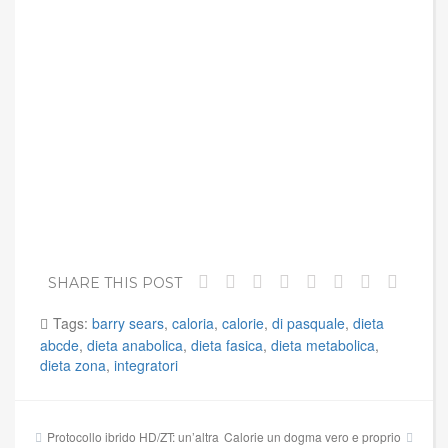
SHARE THIS POST
Tags:
barry sears
,
caloria
,
calorie
,
di pasquale
,
dieta
abcde
,
dieta anabolica
,
dieta fasica
,
dieta metabolica
,
dieta zona
,
integratori
Navigazione
Protocollo ibrido HD/ZT: un’altra
Calorie un dogma vero e proprio