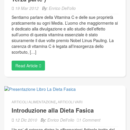
19 Mar 2012
By:
Enrico Dell'olio
Sentiamo parlare della Vitamina C e delle sue proprietà
praticamente su ogni Media. L’uomo che maggiormente si
è dedicato alla divulgazione e allo studio dell’effetto
sull’uomo di questa vitamina essenziale è stato
sicuramente il due volte premio Nobel Linus Pauling. La
carenza di vitamina C è legata all’insorgenza dello
scorbuto, […]
Read Article
ARTICOLI ALIMENTAZIONE
,
ARTICOLI VARI
Introduzione alla Dieta Fasica
12 Dic 2010
By:
Enrico Dell'olio
1 Comment
Un po’ di scienza dietro le affermazioni Articolo tratto dal