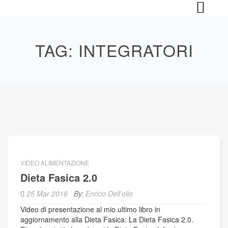
Skip
to
content
TAG:
INTEGRATORI
VIDEO ALIMENTAZIONE
Dieta Fasica 2.0
25 Mar 2016
By:
Enrico Dell'olio
Video di presentazione al mio ultimo libro in
aggiornamento alla Dieta Fasica: La Dieta Fasica 2.0.