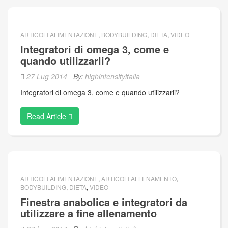
ARTICOLI ALIMENTAZIONE
,
BODYBUILDING
,
DIETA
,
VIDEO
Integratori di omega 3, come e
quando utilizzarli?
27 Lug 2014
By:
highintensityitalia
Integratori di omega 3, come e quando utilizzarli?
Read Article
ARTICOLI ALIMENTAZIONE
,
ARTICOLI ALLENAMENTO
,
BODYBUILDING
,
DIETA
,
VIDEO
Finestra anabolica e integratori da
utilizzare a fine allenamento