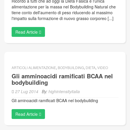
Ricordo a tutti che ad oggi la Dieta Fasica è l'unica
alimentazione per la massa nel Bodybuilding Natural che
tiene conto dell'aumento di peso riducendo al massimo
l'impatto sulla formazione di nuovo grasso corporeo [...]
Read Article
ARTICOLI ALIMENTAZIONE
,
BODYBUILDING
,
DIETA
,
VIDEO
Gli amminoacidi ramificati BCAA nel
bodybuilding
27 Lug 2014
By:
highintensityitalia
Gli aminoacidi ramificati BCAA nel bodybuilding
Read Article