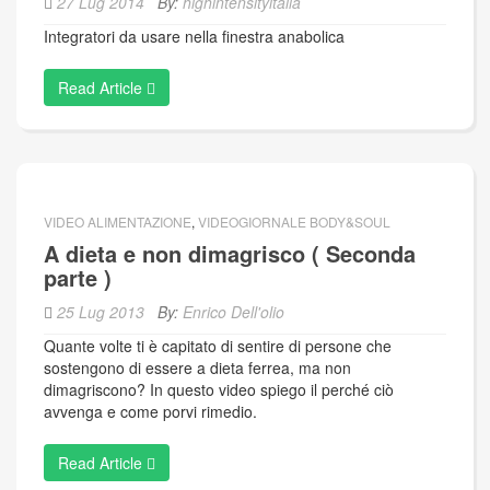
27 Lug 2014
By:
highintensityitalia
Integratori da usare nella finestra anabolica
Read Article
VIDEO ALIMENTAZIONE
,
VIDEOGIORNALE BODY&SOUL
A dieta e non dimagrisco ( Seconda
parte )
25 Lug 2013
By:
Enrico Dell'olio
Quante volte ti è capitato di sentire di persone che
sostengono di essere a dieta ferrea, ma non
dimagriscono? In questo video spiego il perché ciò
avvenga e come porvi rimedio.
Read Article