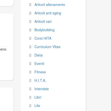
Articoli allenamento
Articoli anti aging
Articoli vari
Bodybuilding
Corsi HITA
Curriculum Vitae
 meno
Dieta
Eventi
Fitness
H.I.T.A.
Interviste
Libri
Life