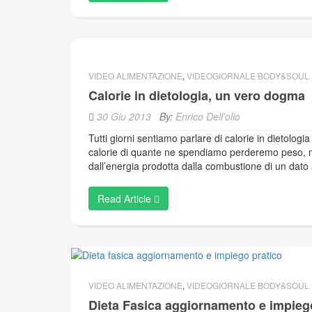
VIDEO ALIMENTAZIONE
,
VIDEOGIORNALE BODY&SOUL
Calorie in dietologia, un vero dogma
30 Giu 2013
By:
Enrico Dell'olio
Tutti giorni sentiamo parlare di calorie in dietolog
calorie di quante ne spendiamo perderemo peso, ma
dall’energia prodotta dalla combustione di un dato a
Read Article
VIDEO ALIMENTAZIONE
,
VIDEOGIORNALE BODY&SOUL
Dieta Fasica aggiornamento e impieg