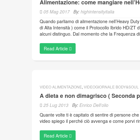
Alimentazione: come mangiare nell’H
05 Mag 2017
By:
highintensityitalia
Quando parliamo di alimentazione nell’Heavy Duty d
di Alta Intensità ) come il Protocollo Ibrido HD/ZT 
alcuni distinguo. Dal momento che la Frequenza d
Read Article
VIDEO ALIMENTAZIONE
,
VIDEOGIORNALE BODY&SOUL
A dieta e non dimagrisco ( Seconda p
25 Lug 2013
By:
Enrico Dell'olio
Quante volte ti è capitato di sentire di persone c
video spiego il perché ciò avvenga e come porvi ri
Read Article