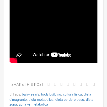
SHARE THIS POST
Tags:
barry sears
,
body building
,
cultura fisica
,
dieta
dimagrante
,
dieta metabolica
,
dieta perdere peso
,
dieta
zona
,
zona vs metabolica