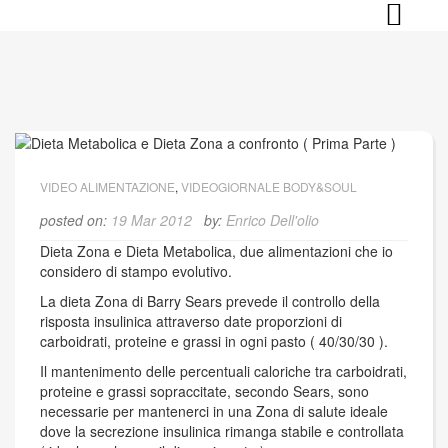
Skip
to
content
VIDEO ALIMENTAZIONE
,
VIDEOGIORNALE BODY&SOUL
posted on:
19 Mar 2012
by:
Enrico Dell'olio
Dieta Zona e Dieta Metabolica, due alimentazioni che io
considero di stampo evolutivo.
La dieta Zona di Barry Sears prevede il controllo della
risposta insulinica attraverso date proporzioni di
carboidrati, proteine e grassi in ogni pasto ( 40/30/30 ).
Il mantenimento delle percentuali caloriche tra carboidrati,
proteine e grassi sopraccitate, secondo Sears, sono
necessarie per mantenerci in una Zona di salute ideale
dove la secrezione insulinica rimanga stabile e controllata