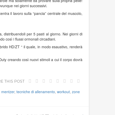
 parole ma solamente da provare sulla propria pelle!
vunque nei giorni successivi.
ntra il lavoro sulla “pancia” centrale del muscolo,
 distribuendoli per 5 pasti al giorno. Nei giorni di
o così i flussi ormonali circadiani.
lo Ibrido HD/ZT “ il quale, in modo esaustivo, renderà
 Duty creando così nuovi stimoli a cui il corpo dovrà
E THIS POST
 mentzer
,
tecniche di allenamento
,
workout
,
zone