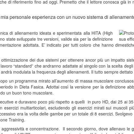
che di riferimento fino ad oggi. Premetto che il lettore conosca già i
a mia personale esperienza con un nuovo sistema di allenamento
ecnica di allenamento ideata e sperimentata alla HITA (High
o state sviluppate tre versioni, valide sia per la definizione
entazione adottata. E’ indicato per tutti coloro che hanno dimestiche
 ottimizzazione dei due sistemi per ottenere ancor più un impatto sis
 lavoro “standard” che andranno adattate al singolo con la scelta degl
e andrà modulata la frequenza degli allenamenti. Il tutto sempre dettato
T dopo un programma mirato all’aumento di massa muscolare conclusosi
riodo in Dieta Fasica. Adottai così la versione per la definizione a
ndo un buon tono muscolare.
ecutive e duravano poco più rispetto a quelli in puro HD, dai 25 ai 35 m
esercizi multiarticolari, escludendo gli esercizi mirati sui muscoli più p
 successivo era la volta delle gambe per un totale di 8 esercizi. Svolge
Zone Training.
a aggressività e concentrazione. Il secondo giorno, dove allenavo le