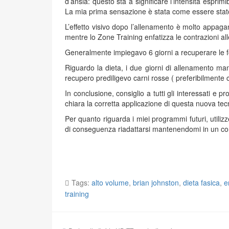
d’ansia: questo sta a significare l’intensità espri
La mia prima sensazione è stata come essere stato 
L’effetto visivo dopo l’allenamento è molto appaga
mentre lo Zone Training enfatizza le contrazioni a
Generalmente impiegavo 6 giorni a recuperare le fo
Riguardo la dieta, i due giorni di allenamento mang
recupero prediligevo carni rosse ( preferibilmente c
In conclusione, consiglio a tutti gli interessati e p
chiara la corretta applicazione di questa nuova tec
Per quanto riguarda i miei programmi futuri, utilizz
di conseguenza riadattarsi mantenendomi in un con
Tags:
alto volume
,
brian johnston
,
dieta fasica
,
e
training
Navigazione