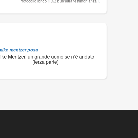
Protocollo ibrido HD/ZT: un’altra testimonianza
ike Mentzer, un grande uomo se n’è andato
(terza parte)