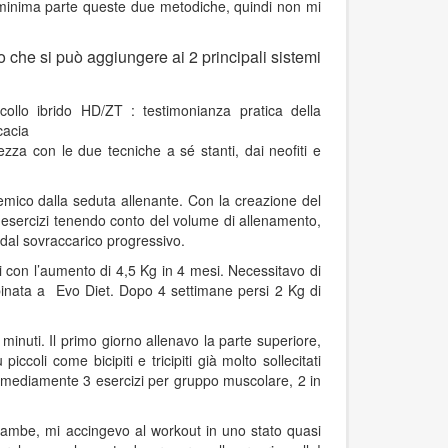
n minima parte queste due metodiche, quindi non mi
 che si può aggiungere ai 2 principali sistemi
zza con le due tecniche a sé stanti, dai neofiti e
temico dalla seduta allenante. Con la creazione del
i esercizi tenendo conto del volume di allenamento,
 dal sovraccarico progressivo.
 con l’aumento di 4,5 Kg in 4 mesi. Necessitavo di
bbinata a Evo Diet. Dopo 4 settimane persi 2 Kg di
inuti. Il primo giorno allenavo la parte superiore,
iccoli come bicipiti e tricipiti già molto sollecitati
vo mediamente 3 esercizi per gruppo muscolare, 2 in
 gambe, mi accingevo al workout in uno stato quasi