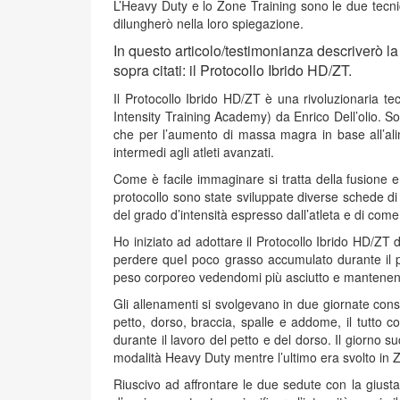
L’Heavy Duty e lo Zone Training sono le due tecni
dilungherò nella loro spiegazione.
In questo articolo/testimonianza descriverò l
sopra citati: il Protocollo Ibrido HD/ZT.
Il Protocollo Ibrido HD/ZT è una rivoluzionaria t
Intensity Training Academy) da Enrico Dell’olio. Son
che per l’aumento di massa magra in base all’alim
intermedi agli atleti avanzati.
Come è facile immaginare si tratta della fusione e
protocollo sono state sviluppate diverse schede di
del grado d’intensità espresso dall’atleta e di com
Ho iniziato ad adottare il Protocollo Ibrido HD/Z
perdere queI poco grasso accumulato durante il pe
peso corporeo vedendomi più asciutto e mantene
Gli allenamenti si svolgevano in due giornate cons
petto, dorso, braccia, spalle e addome, il tutto con 
durante il lavoro del petto e del dorso. Il giorno
modalità Heavy Duty mentre l’ultimo era svolto in 
Riuscivo ad affrontare le due sedute con la giust