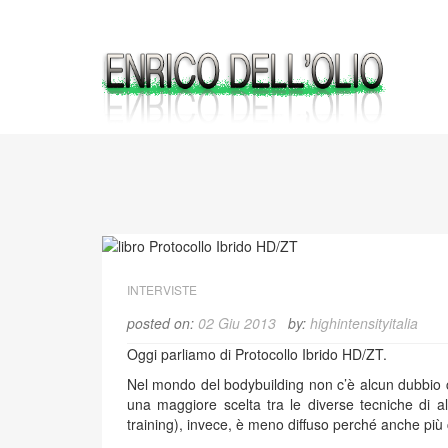
Skip
to
content
INTERVISTE
posted on:
02 Giu 2013
by:
highintensityitalia
Oggi parliamo di Protocollo Ibrido HD/ZT.
Nel mondo del bodybuilding non c’è alcun dubbio c
una maggiore scelta tra le diverse tecniche di al
training), invece, è meno diffuso perché anche pi