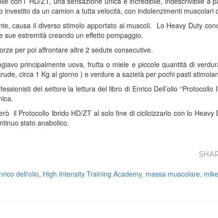
mibile con l’ HD/ZT, una sensazione unica e incredibile, indescrivibile a
investito da un camion a tutta velocità, con indolenzimenti muscolari o
nte, causa il diverso stimolo apportato ai muscoli. Lo Heavy Duty conce
lle sue estremità creando un effetto pompaggio.
rze per poi affrontare altre 2 sedute consecutive.
iavo principalmente uova, frutta o miele e piccole quantità di verdura,
rude, circa 1 Kg al giorno ) e verdure a sazietà per pochi pasti stimoland
rofessionisti del settore la lettura del libro di Enrico Dell’olio “Protocol
nica.
erò il Protocollo Ibrido HD/ZT al solo fine di ciclicizzarlo con lo Heavy
tinuo stato anabolico.
SHAR
nrico dell'olio
,
High Intensity Training Academy
,
massa muscolare
,
mike