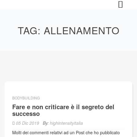
Skip
to
content
TAG:
ALLENAMENTO
BODYBUILDING
Fare e non criticare è il segreto del
successo
05 Dic 2019
By:
highintensityitalia
Molti dei commenti relativi ad un Post che ho pubblicato