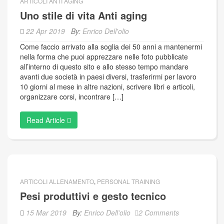
ARTICOLI ANTI AGING
Uno stile di vita Anti aging
22 Apr 2019
By:
Enrico Dell'olio
Come faccio arrivato alla soglia dei 50 anni a mantenermi
nella forma che puoi apprezzare nelle foto pubblicate
all’interno di questo sito e allo stesso tempo mandare
avanti due società in paesi diversi, trasferirmi per lavoro
10 giorni al mese in altre nazioni, scrivere libri e articoli,
organizzare corsi, incontrare […]
Read Article
ARTICOLI ALLENAMENTO
,
PERSONAL TRAINING
Pesi produttivi e gesto tecnico
15 Mar 2019
By:
Enrico Dell'olio
2 Comments