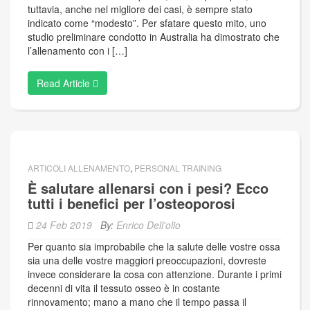
tuttavia, anche nel migliore dei casi, è sempre stato
indicato come “modesto”. Per sfatare questo mito, uno
studio preliminare condotto in Australia ha dimostrato che
l’allenamento con i […]
Read Article
ARTICOLI ALLENAMENTO
,
PERSONAL TRAINING
È salutare allenarsi con i pesi? Ecco
tutti i benefici per l’osteoporosi
24 Feb 2019
By:
Enrico Dell'olio
Per quanto sia improbabile che la salute delle vostre ossa
sia una delle vostre maggiori preoccupazioni, dovreste
invece considerare la cosa con attenzione. Durante i primi
decenni di vita il tessuto osseo è in costante
rinnovamento; mano a mano che il tempo passa il