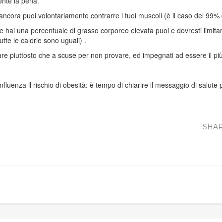
nte la pena.
ncora puoi volontariamente contrarre i tuoi muscoli (è il caso del 99% d
, se hai una percentuale di grasso corporeo elevata puoi e dovresti limit
tte le calorie sono uguali) .
rare piuttosto che a scuse per non provare, ed impegnati ad essere il più
fluenza il rischio di obesità: è tempo di chiarire il messaggio di salute 
SHAR