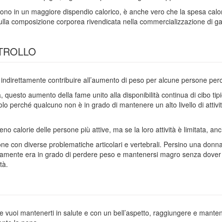
 traducono in un maggiore dispendio calorico, è anche vero che la spesa 
sulla composizione corporea rivendicata nella commercializzazione di ga
NTROLLO
che indirettamente contribuire all’aumento di peso per alcune persone pe
 questo aumento della fame unito alla disponibilità continua di cibo tipi
o perché qualcuno non è in grado di mantenere un alto livello di attività 
o calorie delle persone più attive, ma se la loro attività è limitata, anch
rsone con diverse problematiche articolari e vertebrali. Persino una don
amente era in grado di perdere peso e mantenersi magro senza dover aume
tà.
 se vuoi mantenerti in salute e con un bell’aspetto, raggiungere e ma