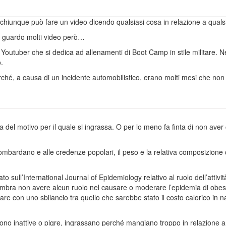
 chiunque può fare un video dicendo qualsiasi cosa in relazione a qual
 guardo molti video però…
Youtuber che si dedica ad allenamenti di Boot Camp in stile militare. Ne
.
ché, a causa di un incidente automobilistico, erano molti mesi che non 
del motivo per il quale si ingrassa. O per lo meno fa finta di non aver 
bombardano e alle credenze popolari, il peso e la relativa composizione
o sull’International Journal of Epidemiology relativo al ruolo dell’attività 
 sembra non avere alcun ruolo nel causare o moderare l’epidemia di obesi
re con uno sbilancio tra quello che sarebbe stato il costo calorico in n
sono inattive o pigre, ingrassano perché mangiano troppo in relazione