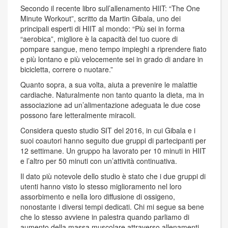
Secondo il recente libro sull’allenamento HIIT: “The One
Minute Workout”, scritto da Martin Gibala, uno dei
principali esperti di HIIT al mondo: “Più sei in forma
“aerobica”, migliore è la capacità del tuo cuore di
pompare sangue, meno tempo impieghi a riprendere fiato
e più lontano e più velocemente sei in grado di andare in
bicicletta, correre o nuotare.”
Quanto sopra, a sua volta, aiuta a prevenire le malattie
cardiache. Naturalmente non tanto quanto la dieta, ma in
associazione ad un’alimentazione adeguata le due cose
possono fare letteralmente miracoli.
Considera questo studio SIT del 2016, in cui Gibala e i
suoi coautori hanno seguito due gruppi di partecipanti per
12 settimane. Un gruppo ha lavorato per 10 minuti in HIIT
e l’altro per 50 minuti con un’attività continuativa.
Il dato più notevole dello studio è stato che i due gruppi di
utenti hanno visto lo stesso miglioramento nel loro
assorbimento e nella loro diffusione di ossigeno,
nonostante i diversi tempi dedicati. Chi mi segue sa bene
che lo stesso avviene in palestra quando parliamo di
aumento della massa muscolare attraverso allenamenti