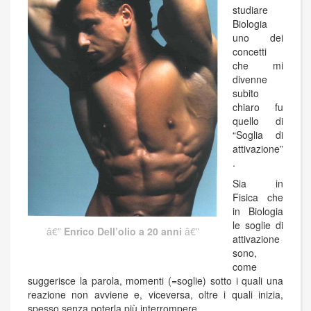
studiare
Biologia
uno dei
concetti
che mi
divenne
subito
chiaro fu
quello di
“Soglia di
attivazione”
.
Sia in
Fisica che
in Biologia
le soglie di
Enrico Dell’olio a 20 anni
attivazione
sono,
come
suggerisce la parola, momenti (=soglie) sotto i quali una
reazione non avviene e, viceversa, oltre i quali inizia,
spesso senza poterla più interrompere.