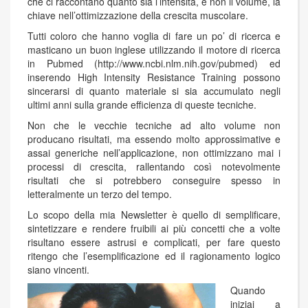
che ci raccontano quanto sia l’intensità, e non il volume, la
chiave nell’ottimizzazione della crescita muscolare.
Tutti coloro che hanno voglia di fare un po’ di ricerca e
masticano un buon inglese utilizzando il motore di ricerca
in Pubmed (http://www.ncbi.nlm.nih.gov/pubmed) ed
inserendo High Intensity Resistance Training possono
sincerarsi di quanto materiale si sia accumulato negli
ultimi anni sulla grande efficienza di queste tecniche.
Non che le vecchie tecniche ad alto volume non
producano risultati, ma essendo molto approssimative e
assai generiche nell’applicazione, non ottimizzano mai i
processi di crescita, rallentando così notevolmente
risultati che si potrebbero conseguire spesso in
letteralmente un terzo del tempo.
Lo scopo della mia Newsletter è quello di semplificare,
sintetizzare e rendere fruibili ai più concetti che a volte
risultano essere astrusi e complicati, per fare questo
ritengo che l’esemplificazione ed il ragionamento logico
siano vincenti.
Quando
iniziai a