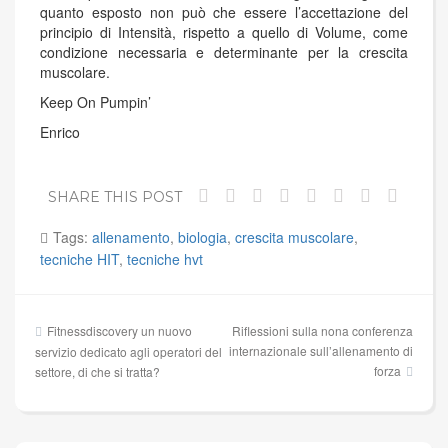
quanto esposto non può che essere l’accettazione del
principio di Intensità, rispetto a quello di Volume, come
condizione necessaria e determinante per la crescita
muscolare.
Keep On Pumpin’
Enrico
SHARE THIS POST
Tags:
allenamento
,
biologia
,
crescita muscolare
,
tecniche HIT
,
tecniche hvt
Navigazione
Fitnessdiscovery un nuovo
Riflessioni sulla nona conferenza
articoli
internazionale sull’allenamento di
servizio dedicato agli operatori del
forza
settore, di che si tratta?