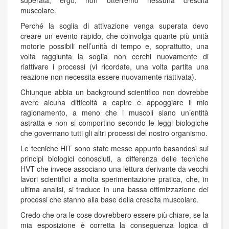
superata, ergo, non otterremo nessuna crescita
muscolare.
Perché la soglia di attivazione venga superata devo
creare un evento rapido, che coinvolga quante più unità
motorie possibili nell’unità di tempo e, soprattutto, una
volta raggiunta la soglia non cerchi nuovamente di
riattivare i processi (vi ricordate, una volta partita una
reazione non necessita essere nuovamente riattivata).
Chiunque abbia un background scientifico non dovrebbe
avere alcuna difficoltà a capire e appoggiare il mio
ragionamento, a meno che i muscoli siano un’entità
astratta e non si comportino secondo le leggi biologiche
che governano tutti gli altri processi del nostro organismo.
Le tecniche HIT sono state messe appunto basandosi sui
principi biologici conosciuti, a differenza delle tecniche
HVT che invece associano una lettura derivante da vecchi
lavori scientifici a molta sperimentazione pratica, che, in
ultima analisi, si traduce in una bassa ottimizzazione dei
processi che stanno alla base della crescita muscolare.
Credo che ora le cose dovrebbero essere più chiare, se la
mia esposizione è corretta la conseguenza logica di