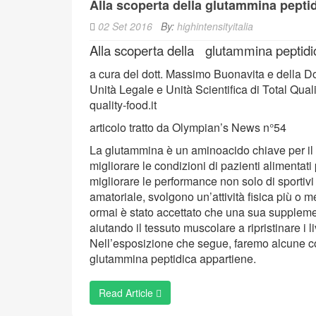
Alla scoperta della glutammina pepti
02 Set 2016
By:
highintensityitalia
Alla scoperta della glutammina peptidi
a cura del dott. Massimo Buonavita e della D
Unità Legale e Unità Scientifica di Total Qual
quality-food.it
articolo tratto da Olympian’s News n°54
La glutammina è un aminoacido chiave per il 
migliorare le condizioni di pazienti alimentati
migliorare le performance non solo di sportivi e
amatoriale, svolgono un’attività fisica più o
ormai è stato accettato che una sua supplement
aiutando il tessuto muscolare a ripristinare i l
Nell’esposizione che segue, faremo alcune con
glutammina peptidica appartiene.
Read Article