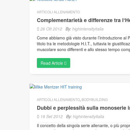
ARTICOLI ALLENAMENTO
Complementarietà e differenze tra lʼH
26 Ott 2012
By:
highintensityitalia
Come abbiamo già visto durante l’introduzione al P
titolo tra le metodologie H.I.T., tuttavia le giustific
muscolare sono differenti e allo stesso tempo co
Read Article
ARTICOLI ALLENAMENTO
,
BODYBUILDING
Dubbi e perplessità sulla monoserie i
19 Set 2012
By:
highintensityitalia
Il concetto della singola serie allenante, o più pro