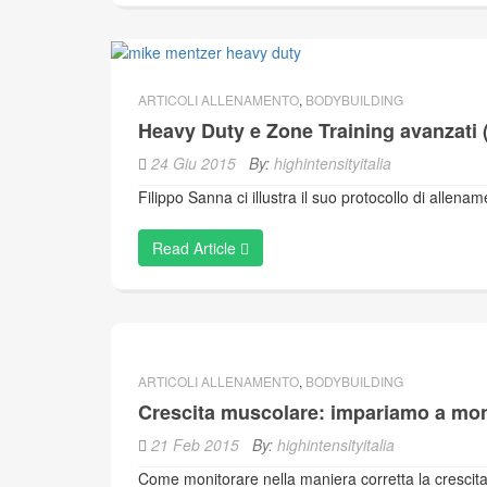
ARTICOLI ALLENAMENTO
,
BODYBUILDING
Heavy Duty e Zone Training avanzati 
24 Giu 2015
By:
highintensityitalia
Filippo Sanna ci illustra il suo protocollo di alle
Read Article
ARTICOLI ALLENAMENTO
,
BODYBUILDING
Crescita muscolare: impariamo a moni
21 Feb 2015
By:
highintensityitalia
Come monitorare nella maniera corretta la crescit