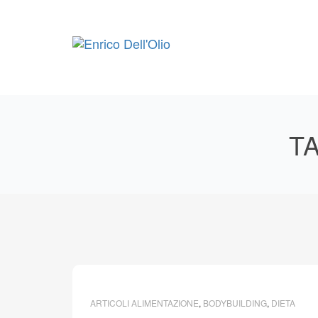
Skip
to
content
T
ARTICOLI ALIMENTAZIONE
,
BODYBUILDING
,
DIETA