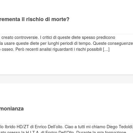
ementa il rischio di morte?
reato controversie. I critici di queste diete spesso predicono
da usare queste diete per lunghi periodi di tempo. Queste conseguenze
osseo. Però recenti analisi riguardanti i rischi possibili […]
timonianza
 Ibrido HD/ZT di Enrico Dell’olio. Ciao a tutti mi chiamo Diego Tedoldi
to presso la H.I.T.A. di Enrico Dell’Olio. Durante la mia formazione