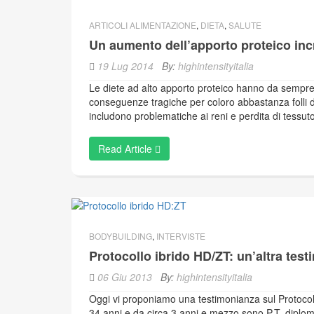
ARTICOLI ALIMENTAZIONE
,
DIETA
,
SALUTE
Un aumento dell’apporto proteico incr
19 Lug 2014
By:
highintensityitalia
Le diete ad alto apporto proteico hanno da sempre c
conseguenze tragiche per coloro abbastanza folli 
includono problematiche ai reni e perdita di tessuto 
Read Article
BODYBUILDING
,
INTERVISTE
Protocollo ibrido HD/ZT: un’altra tes
06 Giu 2013
By:
highintensityitalia
Oggi vi proponiamo una testimonianza sul Protocollo
34 anni e da circa 3 anni e mezzo sono P.T. diploma