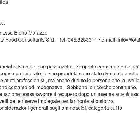
dica
ca
ott.ssa Elena Marazzo
ity Food Consultants S.r.l. Tel. 045/8283311 • e-mail: info@total
metabolismo dei composti azotati. Scoperta come nutriente per
 per via parenterale, le sue proprietà sono state rivalutate anche
 atleti professionisti, ma anche di tutte le persone che, a livello
 meno costante ed impegnativa. Sebbene le ricerche continuino,
azione possa favorire il recupero dopo un’intensa attività fisic
ivelli delle riserve impiegate per far fronte allo sforzo.
siderazioni generali sugli aminoacidi, categoria cui la