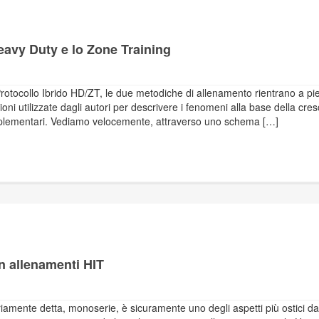
eavy Duty e lo Zone Training
rotocollo Ibrido HD/ZT, le due metodiche di allenamento rientrano a pi
azioni utilizzate dagli autori per descrivere i fenomeni alla base della cres
mplementari. Vediamo velocemente, attraverso uno schema […]
n allenamenti HIT
priamente detta, monoserie, è sicuramente uno degli aspetti più ostici da