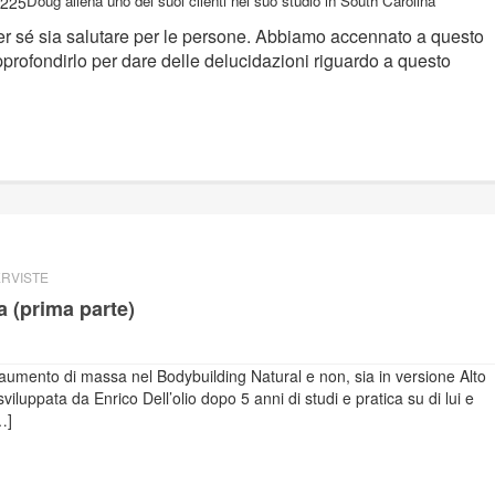
Doug allena uno dei suoi clienti nel suo studio in South Carolina
 per sé sia salutare per le persone. Abbiamo accennato a questo
profondirlo per dare delle delucidazioni riguardo a questo
ERVISTE
a (prima parte)
l’aumento di massa nel Bodybuilding Natural e non, sia in versione Alto
iluppata da Enrico Dell’olio dopo 5 anni di studi e pratica su di lui e
…]