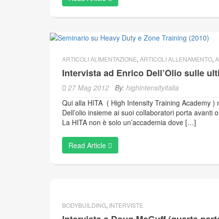
ARTICOLI ALIMENTAZIONE
,
ARTICOLI ALLENAMENTO
,
A
Intervista ad Enrico Dell’Olio sulle ul
27 Mag 2012
By:
highintensityitalia
Qui alla HITA ( High Intensity Training Academy ) 
Dell’olio insieme ai suoi collaboratori porta avanti 
La HITA non è solo un’accademia dove […]
Read Article
BODYBUILDING
,
INTERVISTE
Intervista a Doug McGuff (quarta part