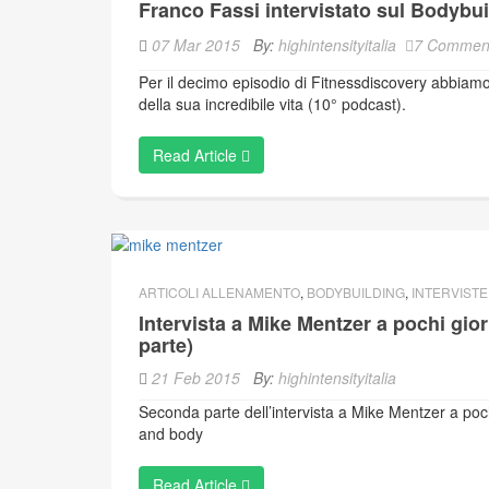
Franco Fassi intervistato sul Bodybui
07 Mar 2015
By:
highintensityitalia
7 Commen
Per il decimo episodio di Fitnessdiscovery abbiamo 
della sua incredibile vita (10° podcast).
Read Article
ARTICOLI ALLENAMENTO
,
BODYBUILDING
,
INTERVISTE
Intervista a Mike Mentzer a pochi gio
parte)
21 Feb 2015
By:
highintensityitalia
Seconda parte dell’intervista a Mike Mentzer a poc
and body
Read Article