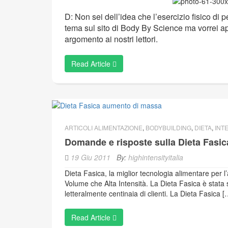
D: Non sei dell’idea che l’esercizio fisico di
tema sul sito di Body By Science ma vorrei ap
argomento ai nostri lettori.
Read Article
ARTICOLI ALIMENTAZIONE
,
BODYBUILDING
,
DIETA
,
INT
Domande e risposte sulla Dieta Fasic
19 Giu 2011
By:
highintensityitalia
Dieta Fasica, la miglior tecnologia alimentare per 
Volume che Alta Intensità. La Dieta Fasica è stata sv
letteralmente centinaia di clienti. La Dieta Fasica [
Read Article