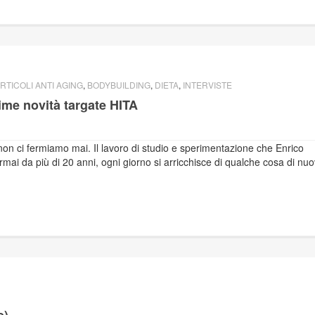
RTICOLI ANTI AGING
,
BODYBUILDING
,
DIETA
,
INTERVISTE
time novità targate HITA
non ci fermiamo mai. Il lavoro di studio e sperimentazione che Enrico
ormai da più di 20 anni, ogni giorno si arricchisce di qualche cosa di nuo
e)