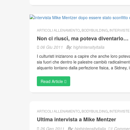
ARTICOLI ALLENAMENTO
,
BODYBUILDING
,
INTERVISTE
Non ci riuscì, ma poteva diventarlo… 
06 Giu 2011
By:
highintensityitalia
I culturisti iniziarono a capire che anche loro pote
sia fuori che dentro le palestre cambiò radicalme
alquanto lontano dalla perfezione fisica, a Sidney, 
Read Article
ARTICOLI ALLENAMENTO
,
BODYBUILDING
,
INTERVISTE
Ultima intervista a Mike Mentzer
26 Gen 2011
By:
highintensityitalia
1 Commen