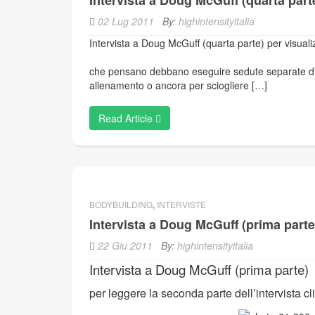
02 Lug 2011
By:
highintensityitalia
Intervista a Doug McGuff (quarta parte) per visualizz
Doug McGuff D: Cosa ne pens
che pensano debbano eseguire sedute separate di str
allenamento o ancora per sciogliere […]
Read Article
BODYBUILDING
,
INTERVISTE
Intervista a Doug McGuff (prima parte
22 Giu 2011
By:
highintensityitalia
Intervista a Doug McGuff (prima parte)
per leggere la seconda parte dell’intervista c