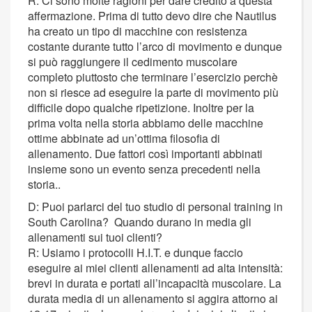
R: Ci sono molte ragioni per dare credito a questa
affermazione. Prima di tutto devo dire che Nautilus
ha creato un tipo di macchine con resistenza
costante durante tutto l’arco di movimento e dunque
si può raggiungere il cedimento muscolare
completo piuttosto che terminare l’esercizio perchè
non si riesce ad eseguire la parte di movimento più
difficile dopo qualche ripetizione. Inoltre per la
prima volta nella storia abbiamo delle macchine
ottime abbinate ad un’ottima filosofia di
allenamento. Due fattori così importanti abbinati
insieme sono un evento senza precedenti nella
storia..
D: Puoi parlarci del tuo studio di personal training in
South Carolina? Quando durano in media gli
allenamenti sui tuoi clienti?
R: Usiamo i protocolli H.I.T. e dunque faccio
eseguire ai miei clienti allenamenti ad alta intensità:
brevi in durata e portati all’incapacità muscolare. La
durata media di un allenamento si aggira attorno ai