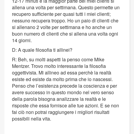
12-17 minuti e la maggior parte dei miei clienti si
allena una volta per settimana. Questo permette un
recupero sufficiente per quasi tutti i miei clienti;
nessuno recupera troppo. Ho un paio di clienti che
si allenano 2 volte per settimana e ho anche un
buon numero di clienti che si allena una volta ogni
14 giorni.
D: A quale filosofia ti allinei?
R: Beh, su molti aspetti la penso come Mike
Mentzer. Trovo molto interessante la filosofia
oggettivista. Mi allineo ad essa perchè la realtà
esiste ed esiste da molto prima che io nascessi.
Penso che l’esistenza precede la coscienza e per
avere successo in questo mondo nel vero senso
della parola bisogna analizzare la realtà e le
risposte che essa fornisce alle tue azioni. E se non
fai ciò non potrai raggiungere i migliori risultati
possibili nella vita.