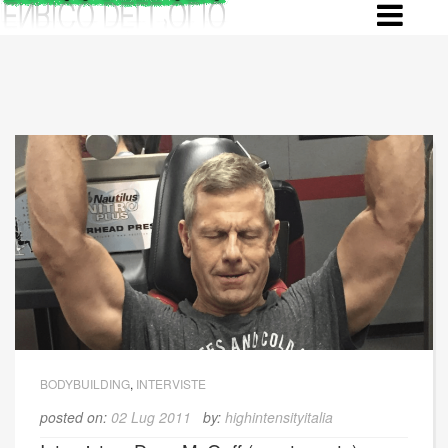
Skip
to
content
BODYBUILDING
,
INTERVISTE
posted on:
02 Lug 2011
by:
highintensityitalia