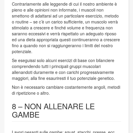
Contrariamente alle leggende di cui il nostro ambiente è
pieno e alle opinioni non informate, i muscoli non
smettono di adattarsi ad un particolare esercizio, metodo
o routine – se c’è un carico sufficiente, un muscolo verrà
stimolato a crescere e finché volume e frequenza non
saranno eccessivi e verrà rispettato un adeguato riposo
ed una dieta appropriata questi continueranno a crescere
fino a quando non si raggiungeranno i limiti del nostro
potenziale.
Se eseguissi solo alcuni esercizi di base con bilanciere
comprendendo tutti i principali gruppi muscolari
allenandoti duramente e con carichi progressivamente
maggiori, alla fine esauriresti il tuo potenziale genetico.
Non è necessario cambiare costantemente angoli, metodi
di ripetizione o altro.
8 – NON ALLENARE LE
GAMBE
Lavori pesanti sulle gambe: squat, stacchi, presse, ecc,