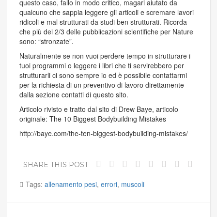
questo caso, fallo in modo critico, magari aiutato da
qualcuno che sappia leggere gli articoli e scremare lavori
ridicoli e mal strutturati da studi ben strutturati. Ricorda
che più dei 2/3 delle pubblicazioni scientifiche per Nature
sono: “stronzate”.
Naturalmente se non vuoi perdere tempo in strutturare i
tuoi programmi o leggere i libri che ti servirebbero per
strutturarli ci sono sempre io ed è possibile contattarmi
per la richiesta di un preventivo di lavoro direttamente
dalla sezione contatti di questo sito.
Articolo rivisto e tratto dal sito di Drew Baye, articolo
originale: The 10 Biggest Bodybuilding Mistakes
http://baye.com/the-ten-biggest-bodybuilding-mistakes/
SHARE THIS POST
Tags:
allenamento pesi
,
errori
,
muscoli
Navigazione