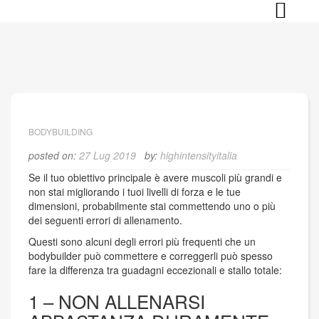
Skip
to
content
BODYBUILDING
posted on:
27 Lug 2019
by:
highintensityitalia
Se il tuo obiettivo principale è avere muscoli più grandi e
non stai migliorando i tuoi livelli di forza e le tue
dimensioni, probabilmente stai commettendo uno o più
dei seguenti errori di allenamento.
Questi sono alcuni degli errori più frequenti che un
bodybuilder può commettere e correggerli può spesso
fare la differenza tra guadagni eccezionali e stallo totale:
1 – NON ALLENARSI