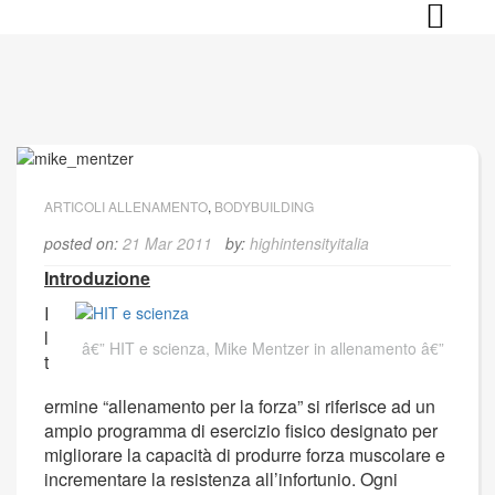
Skip
to
content
ARTICOLI ALLENAMENTO
,
BODYBUILDING
posted on:
21 Mar 2011
by:
highintensityitalia
Introduzione
I
l
HIT e scienza, Mike Mentzer in allenamento
t
ermine “allenamento per la forza” si riferisce ad un
ampio programma di esercizio fisico designato per
migliorare la capacità di produrre forza muscolare e
incrementare la resistenza all’infortunio. Ogni