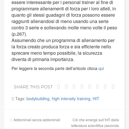
essere interessante per i personal trainer al fine di
programmare allenamenti di forza per i loro atleti, in
quanto gli stessi guadagni di forza possono essere
raggiunti allenandosi di meno usando una serie
contro 3 serie e sollevando molte meno volte il peso
(p.267).
Assumendo che un programma di allenamento per
la forza creato produca forza e sia efficiente nello
sprecare meno tempo possibile, la sicurezza
diventa di primaria importanza.
Per leggere la seconda parte dell’articolo clicca
qui
SHARE THIS POST
Tags:
bodybuilding
,
high intensity training
,
HIT
Navigazione
Addominali senza addominali
Ciò che emerge sull’HIT dalla
articoli
letteratura scientifica (seconda