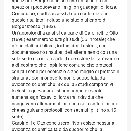
ripetizioni. Berger concluse che tre serie da sei
ripetizioni producevano i migliori guadagni di forza.
Comunque, studi successivi non confermarono
questo risultato, incluso uno studio ulteriore di
Berger stesso (1963).
Un’approfondita analisi da parte di Carpinelli e Otto
(1998) esaminarono tutti gli studi (35 in totale) che
erano stati pubblicati, inclusi degli estratti, che
documentavano i risultati dell’allenamento con una
sola serie o con più serie. I due scienziati arrivarono
a dimostrare che l’opinione comune che protocolli
con più serie per esercizio siano meglio di protocolli
strutturati con monoserie non è supportata da
evidenze scientifiche; 33 dei 35 studi comparativi
inclusi in questa analisi non hanno mostrato
aumenti significativi di forza tra individui che
eseguivano allenamenti con una sola serie e coloro
che esiguivano protocolli con set multipli (fino a 15
serie).
Carpinelli e Otto conclusero: “Non esiste nessuna
evidenza scientifica tale da suggerire che la