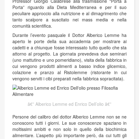
Professor Giorgio Calabrese alla trasmissione “Porta a
Porta” riguardo alla Dieta Mediterranea e per il suo
peculiare approccio alla nutrizione e al dimagrimento che
tanto scalpore a suscitato nei mass media e nella
comunità scientifica.
Durante l’evento pasquale il Dottor Alberico Lemme ha
aperto le porte della sua accademia per mostrare ai
cadetti e a chiunque fosse interessato tutto quello che sta
attorno al progetto. La giornata prevedeva due seminari
(uno mattutino e uno pomeridiano), visita della fabbrica in
cui vengono prodotti alimenti a basso indice glicemico,
colazione e pranzo al Ristolemme (ristorante in cui
vengono serviti i cibi preparati nella fabbrica sopracitata).
Alberico Lemme ed Enrico Dell’olio
Persone del calibro del dottor Alberico Lemme non se ne
conoscono tutti i giorni. Le sue conoscenze spaziano in
moltissimi ambiti e non solo in quello della biochimica
alimentare. L’aspetto più importante però, da cui tutti gli