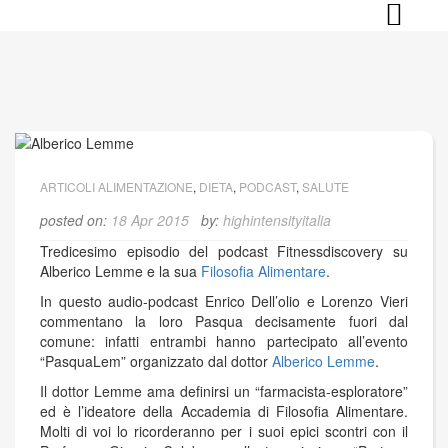
Skip
to
content
ARTICOLI ALIMENTAZIONE
,
DIETA
,
PODCAST
,
SALUTE
posted on:
18 Apr 2015
by:
highintensityitalia
Tredicesimo episodio del podcast Fitnessdiscovery su
Alberico Lemme e la sua
Filosofia Alimentare
.
In questo audio-podcast Enrico Dell’olio e Lorenzo Vieri
commentano la loro Pasqua decisamente fuori dal
comune: infatti entrambi hanno partecipato all’evento
“PasquaLem” organizzato dal dottor
Alberico Lemme
.
Il dottor Lemme ama definirsi un “farmacista-esploratore”
ed è l’ideatore della Accademia di Filosofia Alimentare.
Molti di voi lo ricorderanno per i suoi epici scontri con il