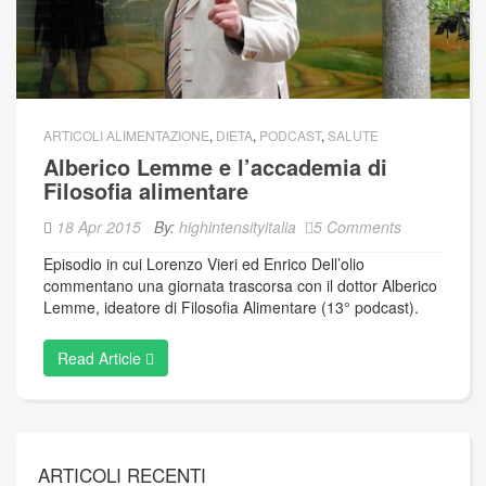
ARTICOLI ALIMENTAZIONE
,
DIETA
,
PODCAST
,
SALUTE
Alberico Lemme e l’accademia di
Filosofia alimentare
18 Apr 2015
By:
highintensityitalia
5 Comments
Episodio in cui Lorenzo Vieri ed Enrico Dell’olio
commentano una giornata trascorsa con il dottor Alberico
Lemme, ideatore di Filosofia Alimentare (13° podcast).
Read Article
ARTICOLI RECENTI