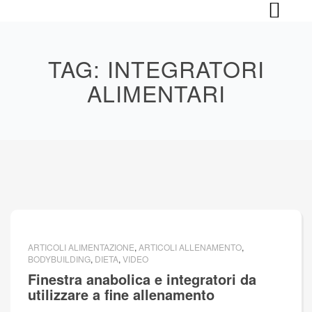
Skip
to
content
TAG:
INTEGRATORI
ALIMENTARI
ARTICOLI ALIMENTAZIONE
,
ARTICOLI ALLENAMENTO
,
BODYBUILDING
,
DIETA
,
VIDEO
Finestra anabolica e integratori da
utilizzare a fine allenamento