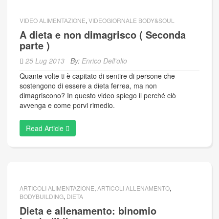
VIDEO ALIMENTAZIONE
,
VIDEOGIORNALE BODY&SOUL
A dieta e non dimagrisco ( Seconda
parte )
25 Lug 2013
By:
Enrico Dell'olio
Quante volte ti è capitato di sentire di persone che
sostengono di essere a dieta ferrea, ma non
dimagriscono? In questo video spiego il perché ciò
avvenga e come porvi rimedio.
Read Article
ARTICOLI ALIMENTAZIONE
,
ARTICOLI ALLENAMENTO
,
BODYBUILDING
,
DIETA
Dieta e allenamento: binomio