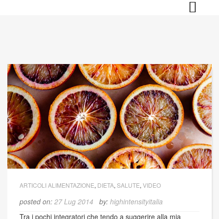
Skip
to
content
ARTICOLI ALIMENTAZIONE
,
DIETA
,
SALUTE
,
VIDEO
posted on:
27 Lug 2014
by:
highintensityitalia
Tra i pochi integratori che tendo a suggerire alla mia