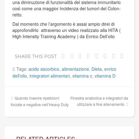
una diminuzione di funzionalità del sistema immunitario
così come una maggior incidenza dei tumori del Colon-
retto.
Dal momento che l’argomento è assai ampio direi di
approfondirlo attraverso un video realizzato alla HITA (
High Intensity Training Academy ) da Enrico Dell’olio
SHARE THIS POST
Tags:
acido ascorbico
,
alimentazione
,
Dieta
,
enrico
dell'olio
,
integratori alimentari
,
vitamina c
,
vitamina D
Navigazione
Quando inserire ripetizioni
Finestra anabolica e integratori da
articoli
utilizzare a fine allenamento
forzate e negative nell’Heavy Duty
RELATED ARTICLES