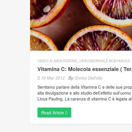
VIDEO ALIMENTAZIONE
,
VIDEOGIORNALE BODY&SOUL
Vitamina C: Molecola essenziale ( Ter
19 Mar 2012
By:
Enrico Dell'olio
Sentiamo parlare della Vitamina C e delle sue pro
alla divulgazione e allo studio dell’effetto sull’uo
Linus Pauling. La carenza di vitamina C è legata al
Read Article