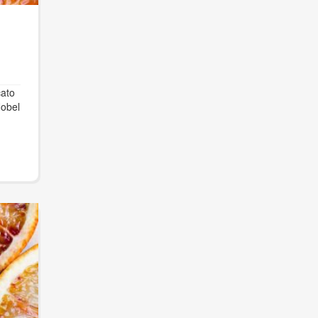
cato
Nobel