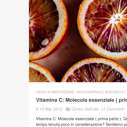
VIDEO ALIMENTAZIONE
,
VIDEOGIORNALE BODY&SOUL
Vitamina C: Molecola essenziale ( pri
19 Mar 2012
By:
Enrico Dell'olio
1 Comment
Vitamina C: Molecola essenziale ( prima parte ). Q
tempo tenuta poco in considerazione? Sentiamo par