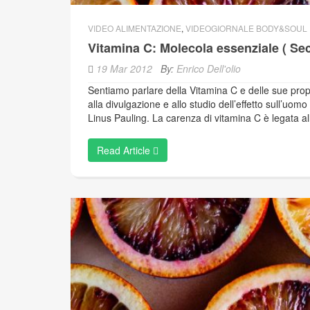
VIDEO ALIMENTAZIONE
,
VIDEOGIORNALE BODY&SOUL
Vitamina C: Molecola essenziale ( Se
19 Mar 2012
By:
Enrico Dell'olio
Sentiamo parlare della Vitamina C e delle sue pro
alla divulgazione e allo studio dell’effetto sull’uo
Linus Pauling. La carenza di vitamina C è legata al
Read Article