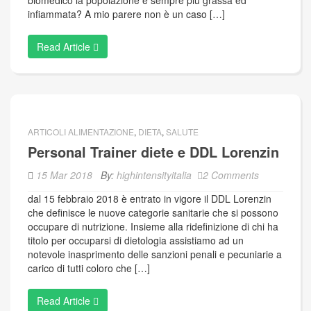
biomedico la popolazione è sempre più grassa ed
infiammata? A mio parere non è un caso […]
Read Article
ARTICOLI ALIMENTAZIONE
,
DIETA
,
SALUTE
Personal Trainer diete e DDL Lorenzin
15 Mar 2018
By:
highintensityitalia
2 Comments
dal 15 febbraio 2018 è entrato in vigore il DDL Lorenzin
che definisce le nuove categorie sanitarie che si possono
occupare di nutrizione. Insieme alla ridefinizione di chi ha
titolo per occuparsi di dietologia assistiamo ad un
notevole inasprimento delle sanzioni penali e pecuniarie a
carico di tutti coloro che […]
Read Article