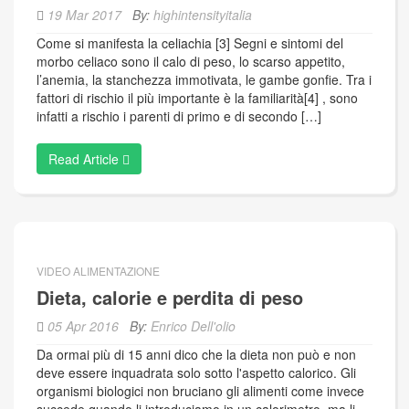
19 Mar 2017
By:
highintensityitalia
Come si manifesta la celiachia [3] Segni e sintomi del
morbo celiaco sono il calo di peso, lo scarso appetito,
l’anemia, la stanchezza immotivata, le gambe gonfie. Tra i
fattori di rischio il più importante è la familiarità[4] , sono
infatti a rischio i parenti di primo e di secondo […]
Read Article
VIDEO ALIMENTAZIONE
Dieta, calorie e perdita di peso
05 Apr 2016
By:
Enrico Dell'olio
Da ormai più di 15 anni dico che la dieta non può e non
deve essere inquadrata solo sotto l'aspetto calorico. Gli
organismi biologici non bruciano gli alimenti come invece