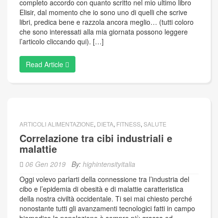
completo accordo con quanto scritto nel mio ultimo libro
Elisir, dal momento che io sono uno di quelli che scrive
libri, predica bene e razzola ancora meglio… (tutti coloro
che sono interessati alla mia giornata possono leggere
l’articolo cliccando qui). […]
Read Article
ARTICOLI ALIMENTAZIONE
,
DIETA
,
FITNESS
,
SALUTE
Correlazione tra cibi industriali e
malattie
06 Gen 2019
By:
highintensityitalia
Oggi volevo parlarti della connessione tra l’industria del
cibo e l’epidemia di obesità e di malattie caratteristica
della nostra civiltà occidentale. Ti sei mai chiesto perché
nonostante tutti gli avanzamenti tecnologici fatti in campo