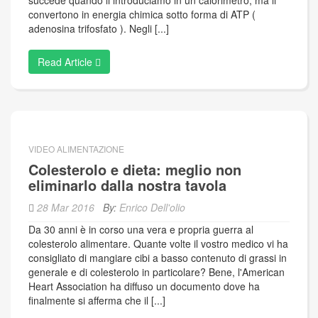
succede quando li introduciamo in un calorimetro, ma li
convertono in energia chimica sotto forma di ATP (
adenosina trifosfato ). Negli [...]
Read Article
VIDEO ALIMENTAZIONE
Colesterolo e dieta: meglio non
eliminarlo dalla nostra tavola
28 Mar 2016
By:
Enrico Dell'olio
Da 30 anni è in corso una vera e propria guerra al
colesterolo alimentare. Quante volte il vostro medico vi ha
consigliato di mangiare cibi a basso contenuto di grassi in
generale e di colesterolo in particolare? Bene, l'American
Heart Association ha diffuso un documento dove ha
finalmente si afferma che il [...]