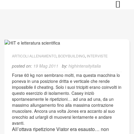
Skip
to
content
ARTICOLI ALLENAMENTO
,
BODYBUILDING
,
INTERVISTE
posted on:
19 Mag 2011
by:
highintensityitalia
Forse 60 kg non sembrano molti, ma questa macchina lo
poneva in una posizione dritta e verticale che rende
impossibile il cheating. Solo i suoi tricipiti erano coinvolti in
questo esercizio di isolamento. Casey iniziò
spontaneamente le ripetizioni… ad una ad una, da un
massimo allungamento fino alla massima contrazione
muscolare. Ancora una volta Jones era accanto al suo
orecchio ad urlargli di muoversi lentamente e andare
avanti.
All’ottava ripetizione Viator era esausto… non