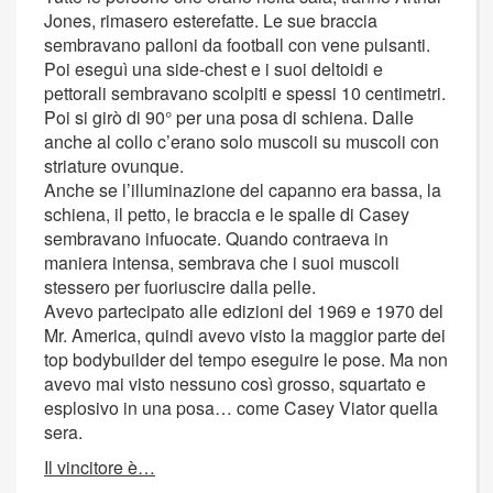
Jones, rimasero esterefatte. Le sue braccia
sembravano palloni da football con vene pulsanti.
Poi eseguì una side-chest e i suoi deltoidi e
pettorali sembravano scolpiti e spessi 10 centimetri.
Poi si girò di 90° per una posa di schiena. Dalle
anche al collo c’erano solo muscoli su muscoli con
striature ovunque.
Anche se l’illuminazione del capanno era bassa, la
schiena, il petto, le braccia e le spalle di Casey
sembravano infuocate. Quando contraeva in
maniera intensa, sembrava che i suoi muscoli
stessero per fuoriuscire dalla pelle.
Avevo partecipato alle edizioni del 1969 e 1970 del
Mr. America, quindi avevo visto la maggior parte dei
top bodybuilder del tempo eseguire le pose. Ma non
avevo mai visto nessuno così grosso, squartato e
esplosivo in una posa… come Casey Viator quella
sera.
Il vincitore è…