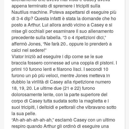
appena terminato di spremere i tricipiti sulla
Nautilus machine. Poteva aspettarsi di eseguire più
di 3-4 dip? Questa infatti è stata la domande che ho
posto a Arthur. Lui allora andò vicino a Casey e si
mise gli occhiali per esaminare il suo allenamento
precedente sulla tabella. “3 o 4 ripetizioni dici,”
affermò Jones, “Ne farà 20.. oppure lo prenderò a
calci nel sedere!”
Viator iniziò ad eseguire i dip come se le sue
braccia fossero connesse ad una coppia di pistoni. I
primi 10 furono lenti e filarono lisci. I secondi 10
furono un pò più veloci, mentre Jones metteva in
dubbio la virilità di Casey alla ripetizione numero
18, 19, 20. Le ultime due (21 e 22) furono
dolorosamente lente, con la parte superiore del
corpo di Casey tutta sudata sotto la maglietta e i
suoi tricipiti, i deltoidi e pettorali che vibravano sotto
la sua pelle.
“Ah-ah-ah-ah-ah-ah,” esclamò Casey con un ultimo
respiro quando Arthur gli ordinò di eseguire una