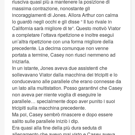
riusciva quasi più a mantenere la posizione di
massima contrazione, nonostante gli
incoraggiamenti di Jones. Allora Arthur con calma
lo guardò negli occhi e gli disse “ Il tuo rivale in
California sarà migliore di te”. Questo motivò Viator
a completare l’ottava ripetizione e inoltre eseguì
un’altra ripetizione con una forma migliore della
precedente. La decima comunque non venne
portata a termine, Casey non riuscì nemmeno ad
iniziarla.
In un istante, Jones aveva due assistenti che
sollevavano Viator dalla macchina dei tricipiti e lo
conducevano alle parallele che erano connesse da
un lato alla multistation. Posso garantirvi che Casey
non aveva per niente voglia di eseguire le
parallele… specialmente dopo aver punito i suoi
tricipiti sulla macchina precedente.
Ma poi, Casey sembrò rinascere e dopo essere
salito sulle parallele iniziò i dip.
Era quasi alla fine della più dura seduta di
allenamento che avevo mai visto e Casey aveva