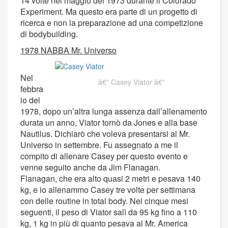
14 volte nel maggio del 1973 durante il Colorado
Experiment. Ma questo era parte di un progetto di
ricerca e non la preparazione ad una competizione
di bodybuilding.
1978 NABBA Mr. Universo
Nel
Casey Viator
febbra
io del
1978, dopo un’altra lunga assenza dall’allenamento
durata un anno, Viator tornò da Jones e alla base
Nautilus. Dichiarò che voleva presentarsi al Mr.
Universo in settembre. Fu assegnato a me il
compito di allenare Casey per questo evento e
venne seguito anche da Jim Flanagan.
Flanagan, che era alto quasi 2 metri e pesava 140
kg, e io allenammo Casey tre volte per settimana
con delle routine in total body. Nei cinque mesi
seguenti, il peso di Viator salì da 95 kg fino a 110
kg, 1 kg in più di quanto pesava al Mr. America