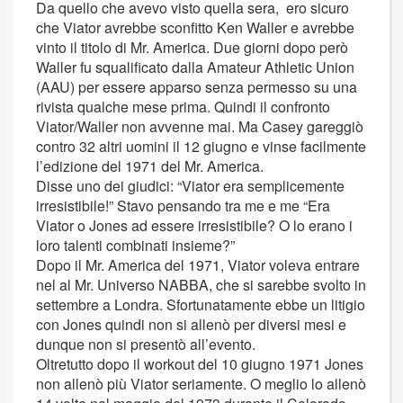
Da quello che avevo visto quella sera, ero sicuro
che Viator avrebbe sconfitto Ken Waller e avrebbe
vinto il titolo di Mr. America. Due giorni dopo però
Waller fu squalificato dalla Amateur Athletic Union
(AAU) per essere apparso senza permesso su una
rivista qualche mese prima. Quindi il confronto
Viator/Waller non avvenne mai. Ma Casey gareggiò
contro 32 altri uomini il 12 giugno e vinse facilmente
l’edizione del 1971 del Mr. America.
Disse uno dei giudici: “Viator era semplicemente
irresistibile!” Stavo pensando tra me e me “Era
Viator o Jones ad essere irresistibile? O lo erano i
loro talenti combinati insieme?”
Dopo il Mr. America del 1971, Viator voleva entrare
nel al Mr. Universo NABBA, che si sarebbe svolto in
settembre a Londra. Sfortunatamente ebbe un litigio
con Jones quindi non si allenò per diversi mesi e
dunque non si presentò all’evento.
Oltretutto dopo il workout del 10 giugno 1971 Jones
non allenò più Viator seriamente. O meglio lo allenò