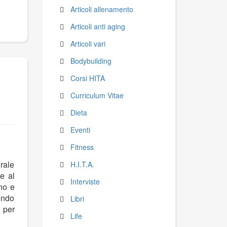
Articoli allenamento
Articoli anti aging
Articoli vari
Bodybuilding
Corsi HITA
Curriculum Vitae
Dieta
Eventi
ia
Fitness
lio
orale
H.I.T.A.
e al
Interviste
ono e
condo
Libri
i per
Life