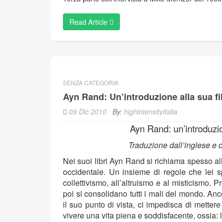
Read Article
SENZA CATEGORIA
Ayn Rand: Un’introduzione alla sua fi
09 Dic 2010
By:
highintensityitalia
Ayn Rand: un
Traduzione dall
Nei suoi libri Ayn Rand si richiama spesso al
occidentale. Un insieme di regole che lei s
collettivismo, all’altruismo e al misticismo.
poi si consolidano tutti i mali del mondo. Anc
il suo punto di vista, ci impedisca di metter
vivere una vita piena e soddisfacente, ossia: 