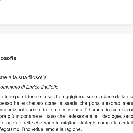
losofia
’introduzione alla sua filosof
’inglese e commento di Enrico Dell’o
le idee perniciose e false che oggigiorno sono la base della m
pesso ha etichettato come la strada che porta inesorabilment
 Precondizioni queste da lei definite come l’ humus da cui nasc
ora più importante è il fatto che l’adesione a tali ideologie, se
e in opera quelle che sono le migliori strategie comportamental
l’egoismo, l’individualismo e la ragione.