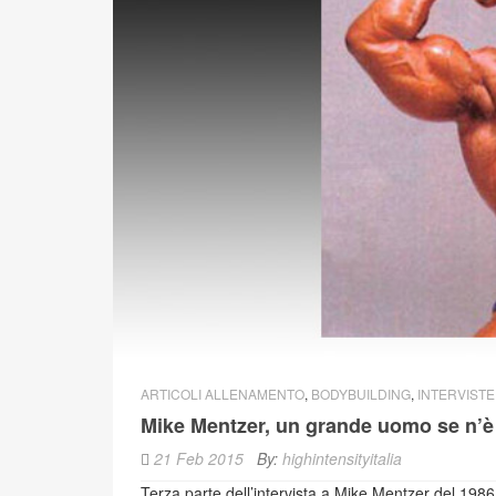
ARTICOLI ALLENAMENTO
,
BODYBUILDING
,
INTERVISTE
Mike Mentzer, un grande uomo se n’è 
21 Feb 2015
By:
highintensityitalia
Terza parte dell’intervista a Mike Mentzer del 1986