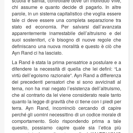
scuola e sanità, controllare dove un individuo vive,
chi assume e quanto decide di pagarlo. In altre
parole, in un sistema capitalistico che voglia essere
tale ci deve essere una completa separazione tra
stato ed economia. Per salvarsi dall’avanzata
apparentemente inarrestabile dell’altruismo e dei
suoi sostenitori, c’è bisogno di nuove regole che
definiscano una nuova moralità e questo è ciò che
Ayn Rand ci ha lasciato.
La Rand è stata la prima pensatrice a postulare e a
difendere la necessità di quella che lei definì: “La
virtù dell’egoismo razionale”. Ayn Rand a differenza
dei precedenti pensatori che si sono avvicinati al
tema, non ha mai negato l’esistenza dell’altruismo,
che al contrario da lei viene considerato reale tanto
quanto la legge di gravità che ci tiene con i piedi per
terra. Ayn Rand, incominciò cercando di capire
perché gli uomini necessitino di un codice morale di
comportamento. Solo rispondendo prima a tale
quesito, possiamo capire quale sia l’etica più