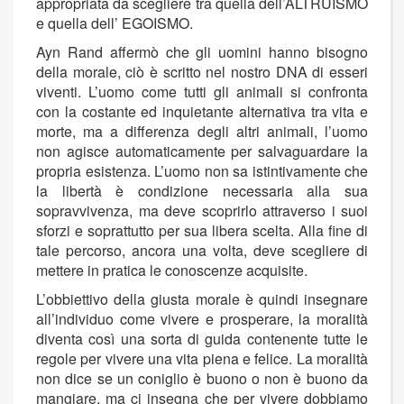
appropriata da scegliere tra quella dell’ALTRUISMO
e quella dell’ EGOISMO.
Ayn Rand affermò che gli uomini hanno bisogno
della morale, ciò è scritto nel nostro DNA di esseri
viventi. L’uomo come tutti gli animali si confronta
con la costante ed inquietante alternativa tra vita e
morte, ma a differenza degli altri animali, l’uomo
non agisce automaticamente per salvaguardare la
propria esistenza. L’uomo non sa istintivamente che
la libertà è condizione necessaria alla sua
sopravvivenza, ma deve scoprirlo attraverso i suoi
sforzi e soprattutto per sua libera scelta. Alla fine di
tale percorso, ancora una volta, deve scegliere di
mettere in pratica le conoscenze acquisite.
L’obbiettivo della giusta morale è quindi insegnare
all’individuo come vivere e prosperare, la moralità
diventa così una sorta di guida contenente tutte le
regole per vivere una vita piena e felice. La moralità
non dice se un coniglio è buono o non è buono da
mangiare, ma ci insegna che per vivere dobbiamo