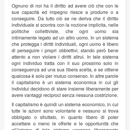
Ognuno di noi ha il diritto ad avere ciò che con le
sue capacità ed impegno riesce a produrre o a
conseguire. Da tutto ciò se ne deriva che il diritto
individuale si scontra con la nozione implicita, nelle
politiche collettiviste, che ogni uomo sia
intimamente legato ad un altro uomo. In un sistema
che protegga i diritti individuali, ogni uomo è libero
di perseguire i propri obbiettivi, stando però bene
attento a non violare i diritti altrui. In tale sistema
ogni individuo tratta con il suo prossimo solo in
conseguenza ad una sua libera scelta, e se ottiene
qualcosa è solo per mutuo consenso. In altre parole
il capitalismo è un sistema economica in cui gli
individui decidono di stare insieme liberamente per
avere vantaggi reciproci senza nessuna costrizione.
Il capitalismo è quindi un sistema economico, in cui
tutte le azioni sono volontarie e nessuno si trova
obbligato o sfruttato, in quanto libero di poter
accettare o meno le offerte e le opportunità che
all’interno di tale sistema vengono liberamente