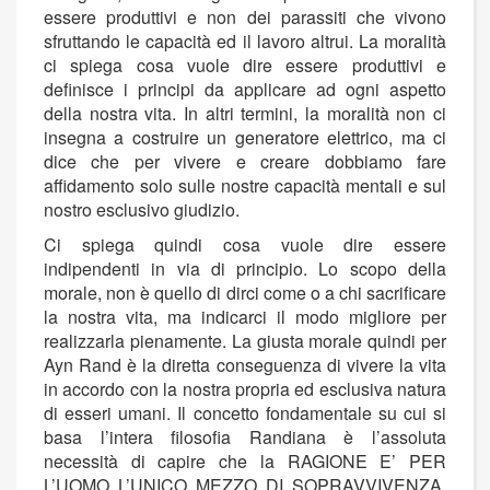
essere produttivi e non dei parassiti che vivono
sfruttando le capacità ed il lavoro altrui. La moralità
ci spiega cosa vuole dire essere produttivi e
definisce i principi da applicare ad ogni aspetto
della nostra vita. In altri termini, la moralità non ci
insegna a costruire un generatore elettrico, ma ci
dice che per vivere e creare dobbiamo fare
affidamento solo sulle nostre capacità mentali e sul
nostro esclusivo giudizio.
Ci spiega quindi cosa vuole dire essere
indipendenti in via di principio. Lo scopo della
morale, non è quello di dirci come o a chi sacrificare
la nostra vita, ma indicarci il modo migliore per
realizzarla pienamente. La giusta morale quindi per
Ayn Rand è la diretta conseguenza di vivere la vita
in accordo con la nostra propria ed esclusiva natura
di esseri umani. Il concetto fondamentale su cui si
basa l’intera filosofia Randiana è l’assoluta
necessità di capire che la RAGIONE E’ PER
L’UOMO L’UNICO MEZZO DI SOPRAVVIVENZA.