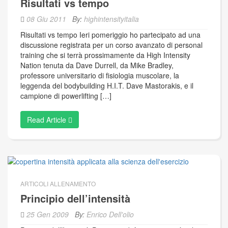
Risultati vs tempo
08 Giu 2011
By:
highintensityitalia
Risultati vs tempo Ieri pomeriggio ho partecipato ad una
discussione registrata per un corso avanzato di personal
training che si terrà prossimamente da High Intensity
Nation tenuta da Dave Durrell, da Mike Bradley,
professore universitario di fisiologia muscolare, la
leggenda del bodybuilding H.I.T. Dave Mastorakis, e il
campione di powerlifting […]
Read Article
ARTICOLI ALLENAMENTO
Principio dell’intensità
25 Gen 2009
By:
Enrico Dell'olio