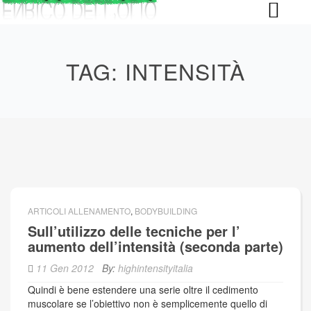
Skip
to
content
TAG:
INTENSITÀ
ARTICOLI ALLENAMENTO
,
BODYBUILDING
Sull’utilizzo delle tecniche per l’
aumento dell’intensità (seconda parte)
11 Gen 2012
By:
highintensityitalia
Quindi è bene estendere una serie oltre il cedimento
muscolare se l’obiettivo non è semplicemente quello di