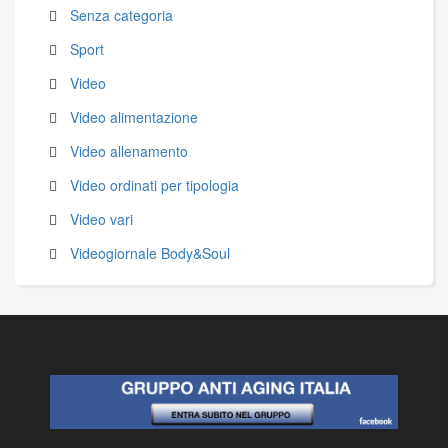
Senza categoria
Sport
Video
Video alimentazione
Video allenamento
Video ordinati per tipologia
Video vari
Videogiornale Body&Soul