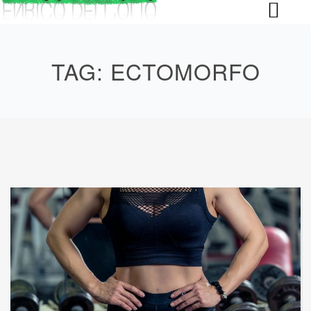
Skip
to
content
TAG:
ECTOMORFO