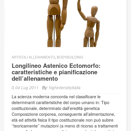
ARTICOLI ALLENAMENTO
,
BODYBUILDING
Longilineo Astenico Ectomorfo:
caratteristiche e pianificazione
dell’allenamento
04 Lug 2011
By:
highintensityitalia
La scienza moderna concorda nel classificare le
determinanti caratteristiche del corpo umano in: Tipo
costituzionale, determinato dall’eredità genetica
Composizione corporea, conseguente all’alimentazione,
età ed attività fisica Il tipo costituzionale non può subire
‘’teoricamente’’ mutazioni (a meno di ricorso a trattamenti