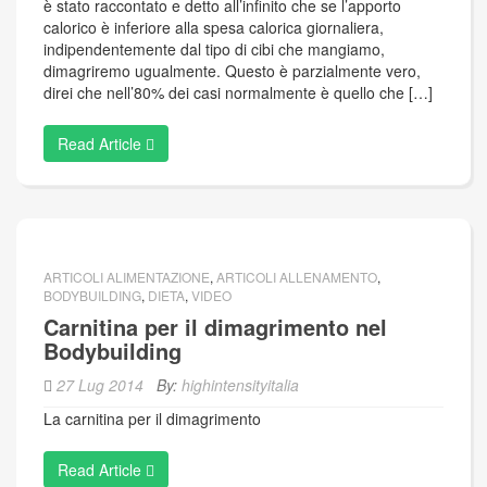
è stato raccontato e detto all’infinito che se l’apporto
calorico è inferiore alla spesa calorica giornaliera,
indipendentemente dal tipo di cibi che mangiamo,
dimagriremo ugualmente. Questo è parzialmente vero,
direi che nell’80% dei casi normalmente è quello che […]
Read Article
ARTICOLI ALIMENTAZIONE
,
ARTICOLI ALLENAMENTO
,
BODYBUILDING
,
DIETA
,
VIDEO
Carnitina per il dimagrimento nel
Bodybuilding
27 Lug 2014
By:
highintensityitalia
La carnitina per il dimagrimento
Read Article