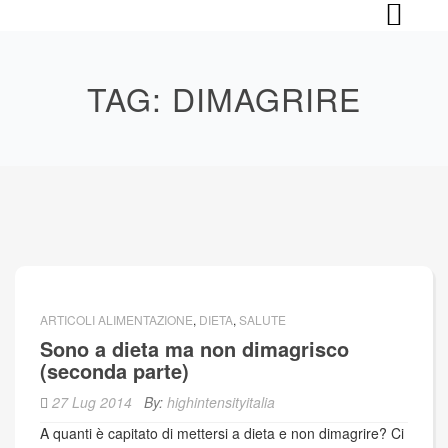
Skip
to
content
TAG:
DIMAGRIRE
ARTICOLI ALIMENTAZIONE
,
DIETA
,
SALUTE
Sono a dieta ma non dimagrisco
(seconda parte)
27 Lug 2014
By:
highintensityitalia
A quanti è capitato di mettersi a dieta e non dimagrire? Ci