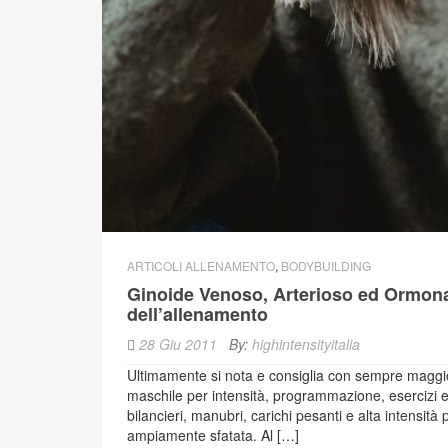
ARTICOLI ALLENAMENTO
,
BODYBUILDING
Ginoide Venoso, Arterioso ed Ormona
dell’allenamento
28 Giu 2011
By:
highintensityitalia
Ultimamente si nota e consiglia con sempre maggio
maschile per intensità, programmazione, esercizi e
bilancieri, manubri, carichi pesanti e alta intensi
ampiamente sfatata. Al […]