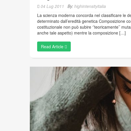
04 Lug 2011
By:
highintensityitalia
La scienza moderna concorda nel classificare le det
determinato dall’eredità genetica Composizione corpo
costituzionale non può subire ‘’teoricamente’’ mut
anche tale aspetto) mentre la composizione […]
Read Article