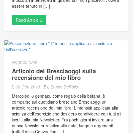
muscolari intense, ed in quanto tali “non piacevoli”, dovrà
essere tenuto in […]
Read Article
ARTICOLI VARI
Articolo del Bresciaoggi sulla
recensione del mio libro
09 Gen 2010
By:
Enrico Dell'olio
Mercoledi 6 gennaio, come regalo della befana, è
comparso sul quotidiano bresciano Bresciaoggi un
articolo recensione del mio libro: L’intensità applicata alla
scienza dell’esercizio che desidero condividere con tutti gli
iscritti alla mia Newsletter. Fra pochi giorni invierò una
nuova Newsletter relativa alla data, luogo e argomenti
trattati della Convention […]