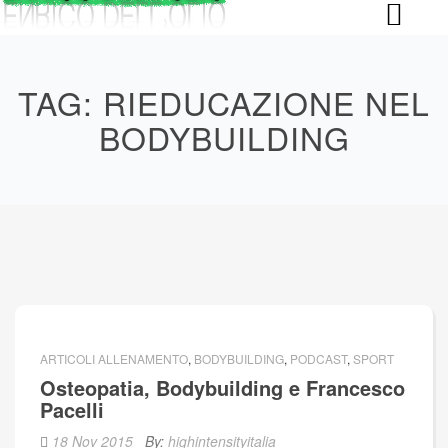
Skip
to
content
TAG:
RIEDUCAZIONE NEL
BODYBUILDING
ARTICOLI ALLENAMENTO
,
BODYBUILDING
,
PODCAST
,
SPORT
Osteopatia, Bodybuilding e Francesco
Pacelli
18 Nov 2015
By:
highintensityitalia